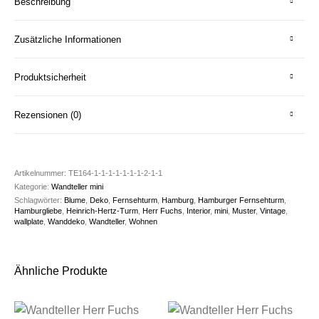
Beschreibung
Zusätzliche Informationen
Produktsicherheit
Rezensionen (0)
Artikelnummer:
TE164-1-1-1-1-1-1-1-2-1-1
Kategorie:
Wandteller mini
Schlagwörter:
Blume
,
Deko
,
Fernsehturm
,
Hamburg
,
Hamburger Fernsehturm
,
Hamburgliebe
,
Heinrich-Hertz-Turm
,
Herr Fuchs
,
Interior
,
mini
,
Muster
,
Vintage
,
wallplate
,
Wanddeko
,
Wandteller
,
Wohnen
Ähnliche Produkte