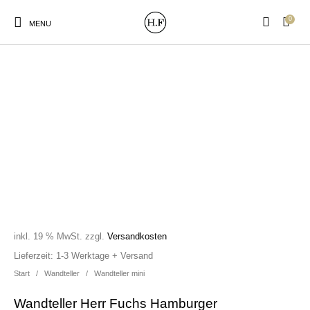
0
MENU
New Products
On Sale!
Wandteller
Geschirrtücher
Mützen / Beanies und
Gutscheine
Kissen
Magneten
Patches
inkl. 19 % MwSt.
zzgl.
Versandkosten
Print:
Strudia-Kampfkunst
Taschen/Turnbeutel
Tassen
Lieferzeit:
1-3 Werktage + Versand
Poster&Notizbücher
für den Kopf
Start
/
Wandteller
/
Wandteller mini
Wandteller Herr Fuchs Hamburger