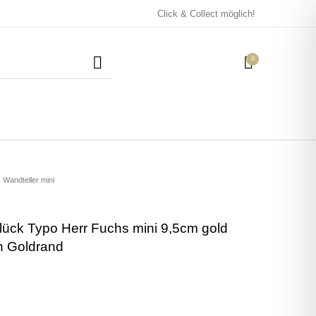
Click & Collect möglich!
0
Mützen / Beanies und
Kissen
Magneten
Patches
Wandteller mini
lück Typo Herr Fuchs mini 9,5cm gold
Tassen
n Goldrand