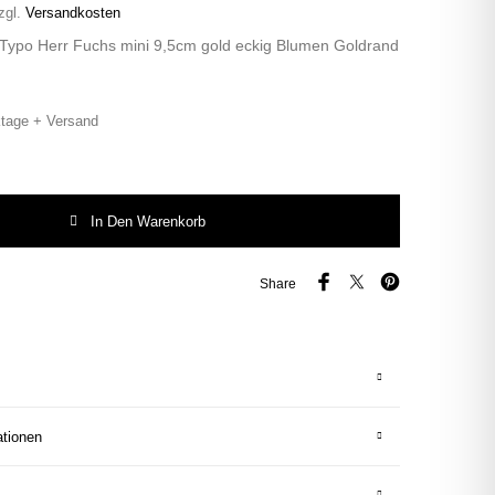
zgl.
Versandkosten
 Typo Herr Fuchs mini 9,5cm gold eckig Blumen Goldrand
tage + Versand
ypo Herr Fuchs mini 9,5cm gold eckig Blumen Goldrand Menge
In Den Warenkorb
Share
ationen