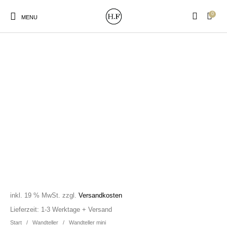
0
MENU
New Products
On Sale!
Wandteller
Geschirrtücher
Mützen / Beanies und
Gutscheine
Kissen
Magneten
Patches
Print:
Strudia-Kampfkunst
Taschen/Turnbeutel
Tassen
Poster&Notizbücher
für den Kopf
inkl. 19 % MwSt.
zzgl.
Versandkosten
Lieferzeit:
1-3 Werktage + Versand
Start
/
Wandteller
/
Wandteller mini