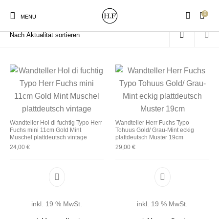
0
Start
/
Produkte verschlagwortet mit „Mint“
MENU
New Products
On Sale!
Wandteller
Geschirrtücher
Wandteller Hol di fuchtig Typo Herr
Wandteller Herr Fuchs Typo
Fuchs mini 11cm Gold Mint
Tohuus Gold/ Grau-Mint eckig
Mützen / Beanies und
Gutscheine
Kissen
Magneten
Muschel plattdeutsch vintage
plattdeutsch Muster 19cm
Patches
24,00
€
29,00
€
Print:
Strudia-Kampfkunst
Taschen/Turnbeutel
Tassen
Poster&Notizbücher
für den Kopf
inkl. 19 % MwSt.
inkl. 19 % MwSt.