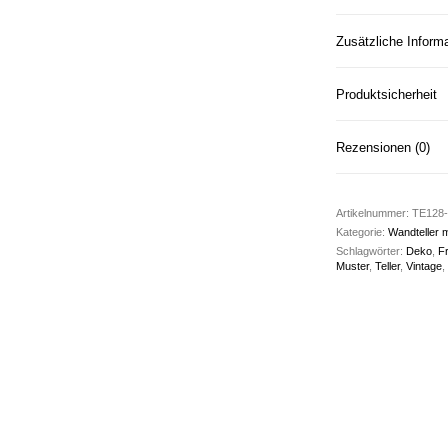
Zusätzliche Inform
Produktsicherheit
Rezensionen (0)
Artikelnummer:
TE128-
Kategorie:
Wandteller m
Schlagwörter:
Deko
,
F
Muster
,
Teller
,
Vintage
,