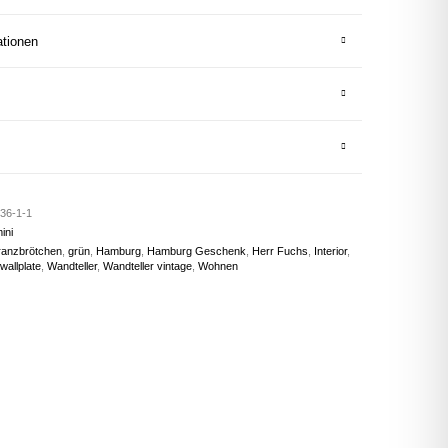
ationen
36-1-1
ini
ranzbrötchen
,
grün
,
Hamburg
,
Hamburg Geschenk
,
Herr Fuchs
,
Interior
,
wallplate
,
Wandteller
,
Wandteller vintage
,
Wohnen