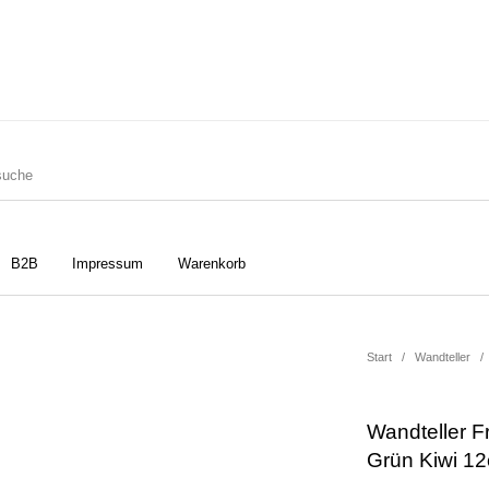
ler
Geschirrtücher
Gutscheine
B2B
Impressum
Warenkorb
Start
/
Wandteller
/
Strudia-Kampfkunst für den
Notizbücher
Taschen/Turnbeutel
Kopf
Wandteller F
Grün Kiwi 1