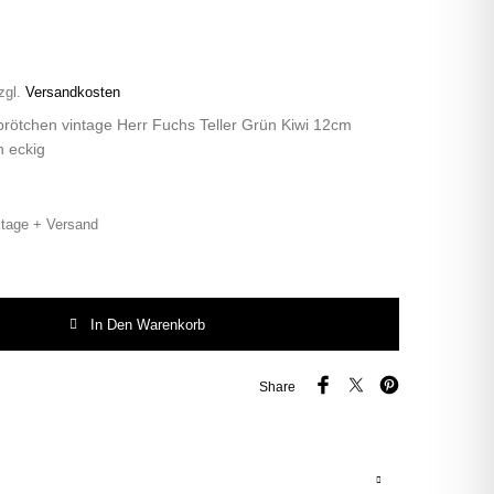
zgl.
Versandkosten
brötchen vintage Herr Fuchs Teller Grün Kiwi 12cm
 eckig
tage + Versand
ötchen vintage Herr Fuchs Teller Grün Kiwi 12cm Hamburg Wohnen eckig Me
In Den Warenkorb
Share