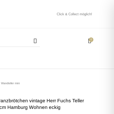
Click & Collect möglich!
0
Mützen / Beanies und
Kissen
Magneten
Patches
Wandteller mini
Tassen
ranzbrötchen vintage Herr Fuchs Teller
2cm Hamburg Wohnen eckig