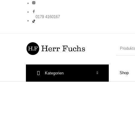
0179 4160167
New Products
On Sale!
Wandtel
Shop
Kategorien
Print: Poster&