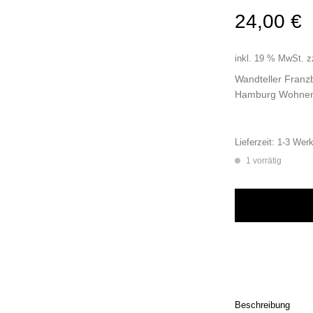
24,00
€
inkl. 19 % MwSt.
z
Wandteller Franz
Hamburg Wohnen
Lieferzeit:
1-3 Werk
1 vorrätig
Wandteller Franzbr
Beschreibung