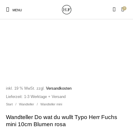
0
MENU
New Products
On Sale!
Wandteller
Geschirrtücher
Mützen / Beanies und
Gutscheine
Kissen
Magneten
Patches
inkl. 19 % MwSt.
zzgl.
Versandkosten
Lieferzeit:
1-3 Werktage + Versand
Start
/
Wandteller
/
Wandteller mini
Print:
Strudia-Kampfkunst
Taschen/Turnbeutel
Tassen
Poster&Notizbücher
für den Kopf
Wandteller Do wat du wullt Typo Herr Fuchs
mini 10cm Blumen rosa