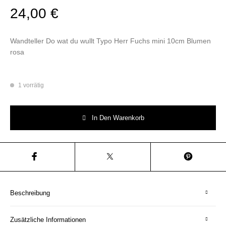
24,00
€
Wandteller Do wat du wullt Typo Herr Fuchs mini 10cm Blumen
rosa
1 vorrätig
Wandteller Do wat du wullt Typo Herr Fuchs mini 10cm Blumen rosa Men
In Den Warenkorb
Beschreibung
Zusätzliche Informationen