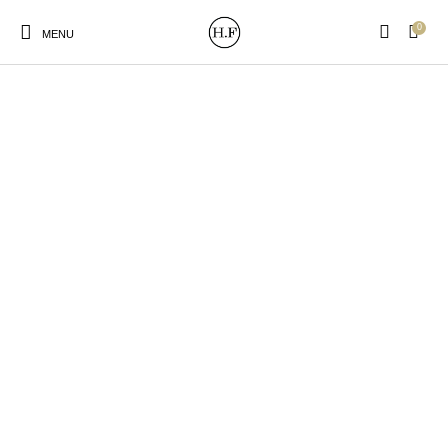
0
MENU
New Products
On Sale!
Wandteller
Geschirrtücher
Mützen / Beanies und
Gutscheine
Kissen
Magneten
Patches
Print:
Strudia-Kampfkunst
Taschen/Turnbeutel
Tassen
Poster&Notizbücher
für den Kopf