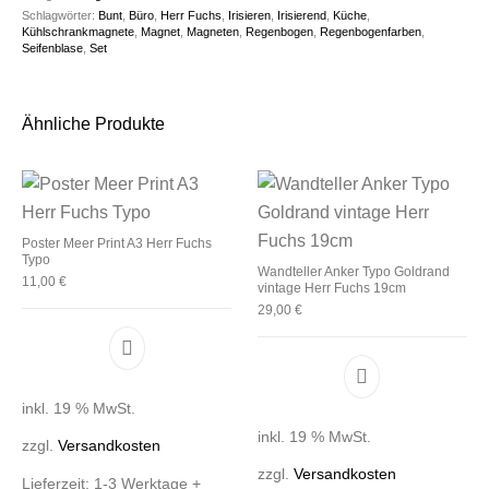
Schlagwörter:
Bunt
,
Büro
,
Herr Fuchs
,
Irisieren
,
Irisierend
,
Küche
,
Kühlschrankmagnete
,
Magnet
,
Magneten
,
Regenbogen
,
Regenbogenfarben
,
Seifenblase
,
Set
Ähnliche Produkte
Poster Meer Print A3 Herr Fuchs
Typo
Wandteller Anker Typo Goldrand
11,00
€
vintage Herr Fuchs 19cm
29,00
€
inkl. 19 % MwSt.
inkl. 19 % MwSt.
zzgl.
Versandkosten
zzgl.
Versandkosten
Lieferzeit:
1-3 Werktage +