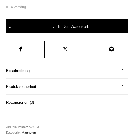
4 vorrätig
Regenbogen Magneten Set Herr Fuchs Magnet Irisieren Seifenblasen Me
In Den Warenkorb
Beschreibung
Produktsicherheit
Rezensionen (0)
Artikelnummer:
MA013-1
Kategorie:
Magneten