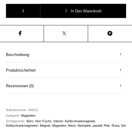
Pink Rosa Magneten Set Herr Fuchs Neon Menge
In Den Warenkorb
Beschreibung
Produktsicherheit
Rezensionen (0)
Artikelnummer:
MA012
Kategorie:
Magneten
Schlagwörter:
Büro
,
Herr Fuchs
,
Interior
,
Kühlschrankmagnete
,
Kühlschrankmagneten
,
Magnet
,
Magneten
,
Neon
,
Neonpink
,
pastell
,
Pink
,
Rosa
,
Set