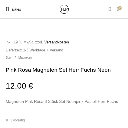
0
MENU
inkl. 19 % MwSt.
zzgl.
Versandkosten
Lieferzeit:
1-3 Werktage + Versand
New Products
On Sale!
Wandteller
Geschirrtücher
Start
/
Magneten
Pink Rosa Magneten Set Herr Fuchs Neon
Mützen / Beanies und
Gutscheine
Kissen
Magneten
Patches
12,00
€
Magneten Pink Rosa 8 Stück Set Neonpink Pastell Herr Fuchs
Print:
Strudia-Kampfkunst
Taschen/Turnbeutel
Tassen
Poster&Notizbücher
für den Kopf
3 vorrätig