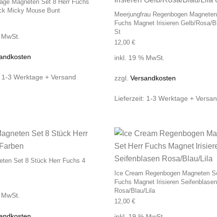
tage Magneten Set 8 Herr Fuchs
ck Micky Mouse Bunt
Meerjungfrau Regenbogen Magneten
Fuchs Magnet Irisieren Gelb/Rosa/Bl
St
% MwSt.
12,00
€
andkosten
inkl. 19 % MwSt.
:
1-3 Werktage + Versand
zzgl.
Versandkosten
Lieferzeit:
1-3 Werktage + Versa
ten Set 8 Stück Herr Fuchs 4
Ice Cream Regenbogen Magneten Se
Fuchs Magnet Irisieren Seifenblasen
Rosa/Blau/Lila
% MwSt.
12,00
€
andkosten
inkl. 19 % MwSt.