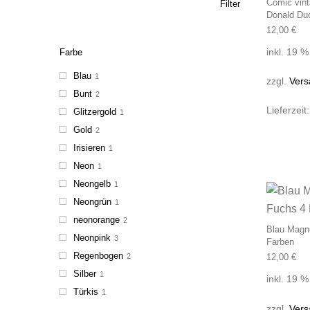
Comic vin
Filter
Donald Du
12,00
€
inkl. 19 
Farbe
Blau
1
zzgl.
Vers
Bunt
2
Lieferzeit
Glitzergold
1
Gold
2
Irisieren
1
Neon
1
Neongelb
1
Neongrün
1
neonorange
2
Blau Magne
Neonpink
3
Farben
Regenbogen
2
12,00
€
Silber
1
inkl. 19 
Türkis
1
zzgl.
Vers