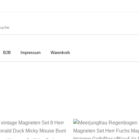
B2B
Impressum
Warenkorb
ler
Geschirrtücher
Gutscheine
Strudia-Kampfkunst für den
Notizbücher
Taschen/Turnbeutel
Kopf