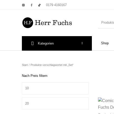
0179 4160167
Shop
Kategorien
New Products
On Sale!
Wandtel
Start
/
Produkte verschlagwortet mit „Set“
Nach Preis filtern
Min. Preis
Print: Poster&
Max. Preis