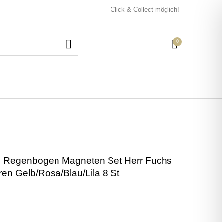
Click & Collect möglich!
0
Mützen / Beanies und
Kissen
Magneten
Patches
u Regenbogen Magneten Set Herr Fuchs
Tassen
ren Gelb/Rosa/Blau/Lila 8 St