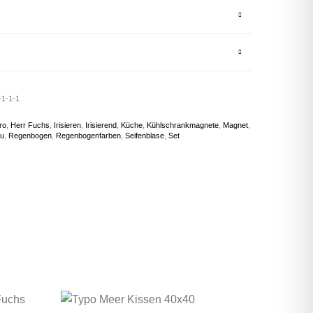
1-1-1
ro
,
Herr Fuchs
,
Irisieren
,
Irisierend
,
Küche
,
Kühlschrankmagnete
,
Magnet
,
au
,
Regenbogen
,
Regenbogenfarben
,
Seifenblase
,
Set
Dieses Produkt wei