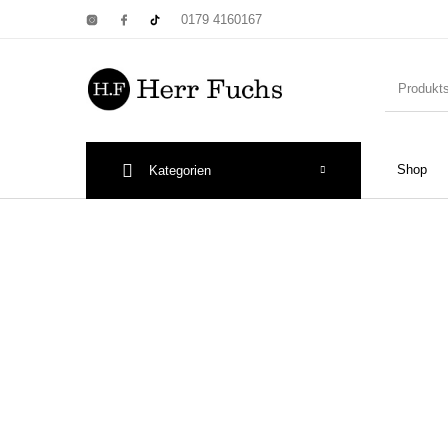
0179 4160167
Shop
Kategorien
New Products
On Sale!
Wandtel
Print: Poster&