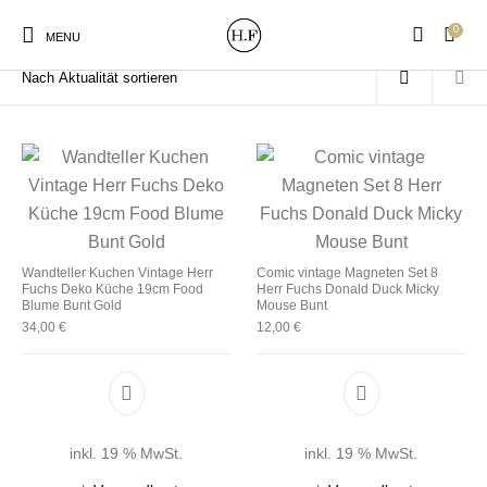
0
Start
/
Produkte verschlagwortet mit „Küche“
MENU
New Products
On Sale!
Wandteller
Geschirrtücher
Wandteller Kuchen Vintage Herr
Comic vintage Magneten Set 8
Fuchs Deko Küche 19cm Food
Herr Fuchs Donald Duck Micky
Mützen / Beanies und
Gutscheine
Kissen
Magneten
Blume Bunt Gold
Mouse Bunt
Patches
34,00
€
12,00
€
Print:
Strudia-Kampfkunst
Taschen/Turnbeutel
Tassen
Poster&Notizbücher
für den Kopf
inkl. 19 % MwSt.
inkl. 19 % MwSt.