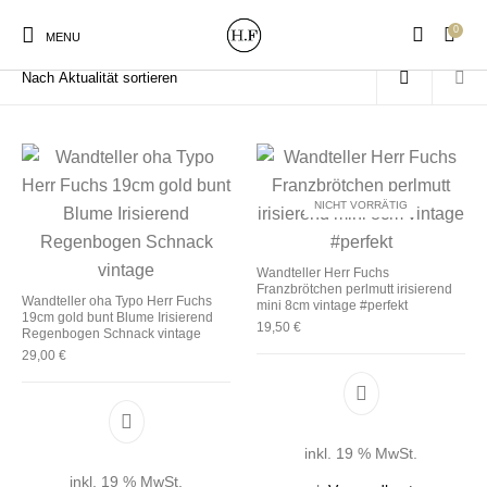
0
Start
/
Produkte verschlagwortet mit „Irisierend“
MENU
NICHT VORRÄTIG
New Products
On Sale!
Wandteller
Geschirrtücher
Wandteller Herr Fuchs
Franzbrötchen perlmutt irisierend
Mützen / Beanies und
Wandteller oha Typo Herr Fuchs
Gutscheine
Kissen
Magneten
mini 8cm vintage #perfekt
Patches
19cm gold bunt Blume Irisierend
19,50
€
Regenbogen Schnack vintage
29,00
€
Print:
Strudia-Kampfkunst
Taschen/Turnbeutel
Tassen
Poster&Notizbücher
für den Kopf
inkl. 19 % MwSt.
inkl. 19 % MwSt.