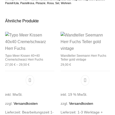
Pastell lLila
,
Pastellrosa
,
Pistazie
,
Rosa
,
Set
,
Wohnen
Ähnliche Produkte
Typo Meer Kissen 40×40
Wandteller Seemann Herr Fuchs
Creme/schwarz Herr Fuchs
Teller gold vintage
27,00
€
–
29,50
€
29,00
€
Dieses Produkt weist mehrere Varianten auf. D
inkl. MwSt.
inkl. 19 % MwSt.
zzgl.
Versandkosten
zzgl.
Versandkosten
Lieferzeit:
Bearbeitungszeit 1-
Lieferzeit:
1-3 Werktage +