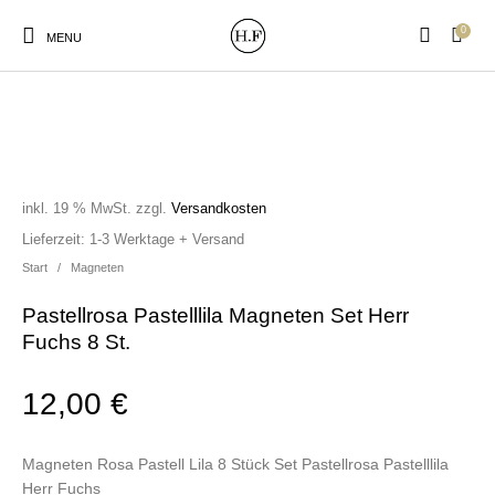
0
MENU
inkl. 19 % MwSt.
zzgl.
Versandkosten
New Products
On Sale!
Wandteller
Geschirrtücher
Lieferzeit:
1-3 Werktage + Versand
Start
/
Magneten
Mützen / Beanies und
Gutscheine
Kissen
Magneten
Pastellrosa Pastelllila Magneten Set Herr
Patches
Fuchs 8 St.
12,00
€
Print:
Strudia-Kampfkunst
Taschen/Turnbeutel
Tassen
Poster&Notizbücher
für den Kopf
Magneten Rosa Pastell Lila 8 Stück Set Pastellrosa Pastelllila
Herr Fuchs