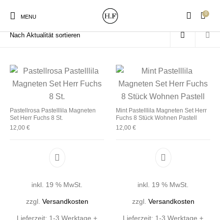
0
Start
/
Produkte verschlagwortet mit „Pistazie“
MENU
New Products
On Sale!
Wandteller
Geschirrtücher
Pastellrosa Pastelllila Magneten
Mint Pastelllila Magneten Set Herr
Set Herr Fuchs 8 St.
Fuchs 8 Stück Wohnen Pastell
12,00
€
12,00
€
Mützen / Beanies und
Gutscheine
Kissen
Magneten
Patches
Print:
Strudia-Kampfkunst
Taschen/Turnbeutel
Tassen
inkl. 19 % MwSt.
inkl. 19 % MwSt.
Poster&Notizbücher
für den Kopf
zzgl.
Versandkosten
zzgl.
Versandkosten
Lieferzeit:
1-3 Werktage +
Lieferzeit:
1-3 Werktage +