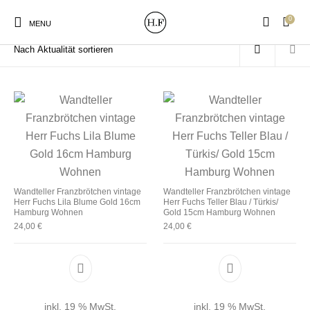
0
Start
/
Produkte verschlagwortet mit „lila“
MENU
New Products
On Sale!
Wandteller
Geschirrtücher
Mützen / Beanies und
Wandteller Franzbrötchen vintage
Wandteller Franzbrötchen vintage
Gutscheine
Kissen
Magneten
Patches
Herr Fuchs Lila Blume Gold 16cm
Herr Fuchs Teller Blau / Türkis/
Hamburg Wohnen
Gold 15cm Hamburg Wohnen
24,00
€
24,00
€
Print:
Strudia-Kampfkunst
Taschen/Turnbeutel
Tassen
Poster&Notizbücher
für den Kopf
inkl. 19 % MwSt.
inkl. 19 % MwSt.