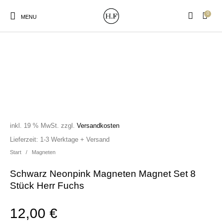
0
MENU
New Products
On Sale!
Wandteller
Geschirrtücher
inkl. 19 % MwSt.
zzgl.
Versandkosten
Mützen / Beanies und
Gutscheine
Kissen
Magneten
Lieferzeit:
1-3 Werktage + Versand
Patches
Start
/
Magneten
Schwarz Neonpink Magneten Magnet Set 8
Print:
Strudia-Kampfkunst
Taschen/Turnbeutel
Tassen
Stück Herr Fuchs
Poster&Notizbücher
für den Kopf
12,00
€