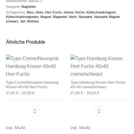
Artikelnummer:
MA032-2
Kategorie:
Magneten
Schlagwörter:
Büro
,
Deko
,
Herr Fuchs
,
Interior
,
Küche
,
Kühlschrankmagnet
,
Kühlschrankmagneten
,
Magnet
,
Magneten
,
Neon
,
Neonpink
,
Neonpink Magnet
,
schwarz
,
Set
,
Wohnen
Ähnliche Produkte
Typo Creme/Neonpink Hamburg
Typo Hamburg Kissen Herr Fuchs
Kissen 40×40 Herr Fuchs
40×40 creme/schwarz
27,00
€
–
29,50
€
27,00
€
–
29,50
€
Dieses Produkt weist mehrere Varianten auf. D
Dieses Produkt 
inkl. MwSt.
inkl. MwSt.