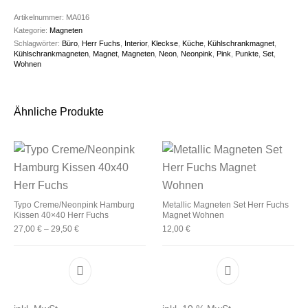
Artikelnummer:
MA016
Kategorie:
Magneten
Schlagwörter:
Büro
,
Herr Fuchs
,
Interior
,
Kleckse
,
Küche
,
Kühlschrankmagnet
,
Kühlschrankmagneten
,
Magnet
,
Magneten
,
Neon
,
Neonpink
,
Pink
,
Punkte
,
Set
,
Wohnen
Ähnliche Produkte
Typo Creme/Neonpink Hamburg
Metallic Magneten Set Herr Fuchs
Kissen 40×40 Herr Fuchs
Magnet Wohnen
27,00
€
–
29,50
€
12,00
€
Dieses Produkt weist mehrere Varianten auf. D