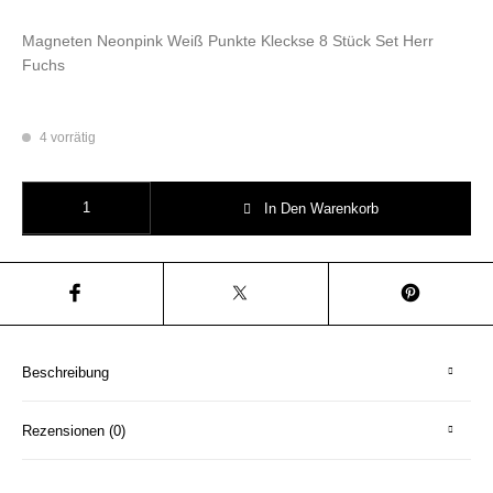
Magneten Neonpink Weiß Punkte Kleckse 8 Stück Set Herr
Fuchs
4 vorrätig
Pink/Weiß Punkte Kleckse Magneten Set 8 Stück Herr Fuchs Menge
In Den Warenkorb
Beschreibung
Rezensionen (0)