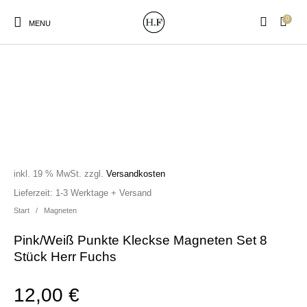
0
MENU
New Products
On Sale!
Wandteller
Geschirrtücher
inkl. 19 % MwSt.
zzgl.
Versandkosten
Mützen / Beanies und
Gutscheine
Kissen
Magneten
Lieferzeit:
1-3 Werktage + Versand
Patches
Start
/
Magneten
Pink/Weiß Punkte Kleckse Magneten Set 8
Print:
Strudia-Kampfkunst
Taschen/Turnbeutel
Tassen
Stück Herr Fuchs
Poster&Notizbücher
für den Kopf
12,00
€