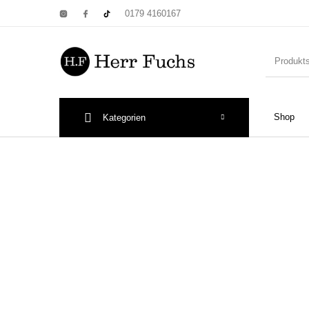
0179 4160167
Shop
Kategorien
New Products
On Sale!
Wandtel
Print: Poster&