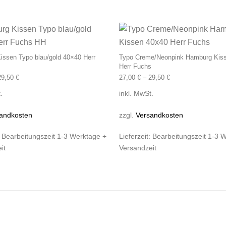
st mehrere Varianten auf. Die Optionen können auf der Produk
Dieses Produkt weist mehrere Varianten
ssen Typo blau/gold 40×40 Herr
Typo Creme/Neonpink Hamburg Kis
Herr Fuchs
29,50
€
27,00
€
–
29,50
€
.
inkl. MwSt.
andkosten
zzgl.
Versandkosten
:
Bearbeitungszeit 1-3 Werktage +
Lieferzeit:
Bearbeitungszeit 1-3 
it
Versandzeit