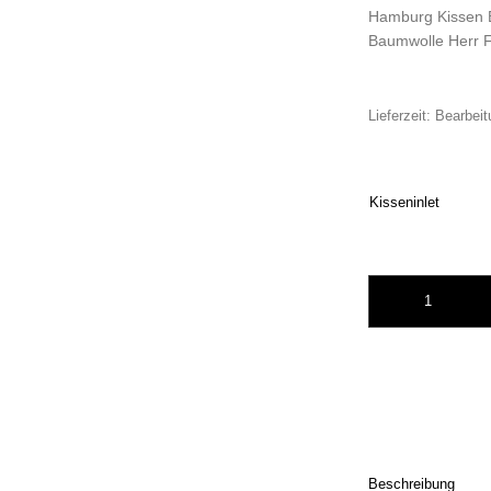
Hamburg Kissen 
Baumwolle Herr 
Lieferzeit:
Bearbeit
Kisseninlet
Typo blau/weiß Ha
Beschreibung