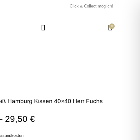
Click & Collect möglich!
0
Mützen / Beanies und
Kissen
Magneten
Patches
eiß Hamburg Kissen 40×40 Herr Fuchs
Tassen
–
29,50
€
ersandkosten