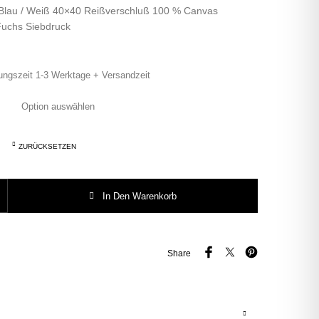
Blau / Weiß 40×40 Reißverschluß 100 % Canvas
Fuchs Siebdruck
ungszeit 1-3 Werktage + Versandzeit
ZURÜCKSETZEN
mburg Kissen 40x40 Herr Fuchs Menge
In Den Warenkorb
Share