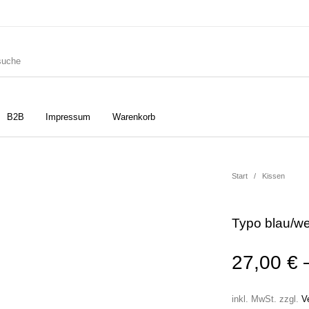
B2B
Impressum
Warenkorb
ler
Geschirrtücher
Gutscheine
Start
/
Kissen
Typo blau/w
Strudia-Kampfkunst für den
Notizbücher
Taschen/Turnbeutel
Kopf
27,00
€
inkl. MwSt.
zzgl.
V