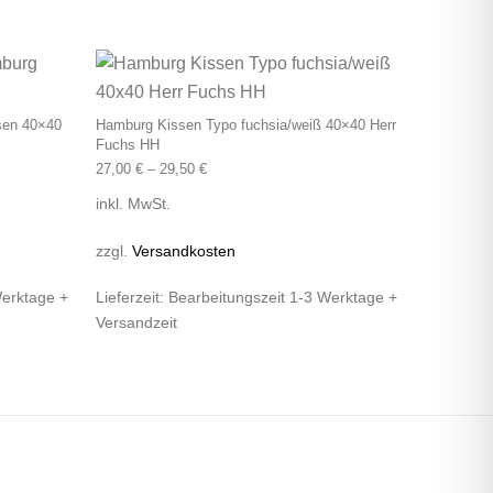
tseite gewählt werden
 auf. Die Optionen können auf der Produktseite gewählt werden
Dieses Produkt weist mehrere Varianten auf. Die Optionen k
Dieses Produkt wei
sen 40×40
Hamburg Kissen Typo fuchsia/weiß 40×40 Herr
Fuchs HH
27,00
€
–
29,50
€
inkl. MwSt.
zzgl.
Versandkosten
Werktage +
Lieferzeit:
Bearbeitungszeit 1-3 Werktage +
Versandzeit