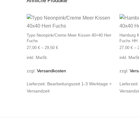
Ähnliche Produkte
Dieses Produkt wei
Typo Neonpink/Creme Meer Kissen 40×40 Herr
Hamburg Ki
Fuchs
Fuchs HH
27,00
€
–
29,50
€
27,00
€
–
inkl. MwSt.
inkl. MwSt
zzgl.
Versandkosten
zzgl.
Vers
Lieferzeit:
Bearbeitungszeit 1-3 Werktage +
Lieferzeit
Versandzeit
Versandze