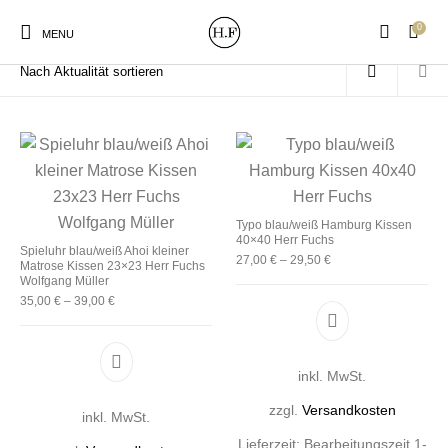
0
Start
/
Produkte verschlagwortet mit „blau weiß Kissen“
MENU
New Products
On Sale!
Wandteller
Geschirrtücher
Typo blau/weiß Hamburg Kissen
40×40 Herr Fuchs
Spieluhr blau/weiß Ahoi kleiner
27,00
€
–
29,50
€
Matrose Kissen 23×23 Herr Fuchs
Mützen / Beanies und
Gutscheine
Kissen
Magneten
Wolfgang Müller
Patches
35,00
€
–
39,00
€
Dieses Produkt 
Print:
Strudia-Kampfkunst
Taschen/Turnbeutel
Tassen
Dieses Produkt weist mehrere Varianten auf. D
inkl. MwSt.
Poster&Notizbücher
für den Kopf
zzgl.
Versandkosten
inkl. MwSt.
Lieferzeit:
Bearbeitungszeit 1-