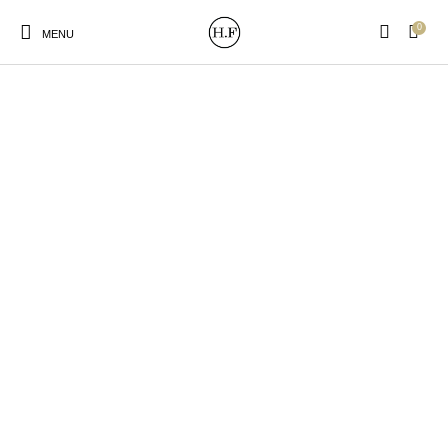
0
MENU
New Products
On Sale!
Wandteller
Geschirrtücher
Mützen / Beanies und
Gutscheine
Kissen
Magneten
Patches
Print:
Strudia-Kampfkunst
Taschen/Turnbeutel
Tassen
Poster&Notizbücher
für den Kopf