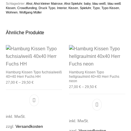
Schlagwörter:
Ahoi
,
Ahoi kleiner Matrose
,
Ahoi Spieluhr
,
baby
,
blau weiß
,
blau weiß
Kissen
,
Crowdfunding
,
Druck Typo
,
Interior
,
Kissen
,
Spieluhr
,
Typo
,
Typo Kissen
,
Wohnen
,
Wolfgang Müller
Ähnliche Produkte
Hamburg Kissen Typo fuchsia/weiß
Hamburg Kissen Typo
40×40 Herr Fuchs HH
hellgrau/mint 40×40 Herr Fuchs
neon
27,00
€
–
29,50
€
27,00
€
–
29,50
€
Dieses Produkt weist mehrere Varianten auf. D
Dieses Produkt 
inkl. MwSt.
inkl. MwSt.
zzgl.
Versandkosten
zzgl.
Versandkosten