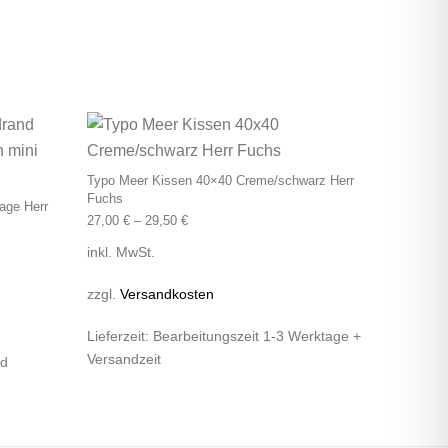
Dieses Produkt wei
Typo Meer Kissen 40×40 Creme/schwarz Herr
Fuchs
age Herr
27,00
€
–
29,50
€
inkl. MwSt.
zzgl.
Versandkosten
Lieferzeit:
Bearbeitungszeit 1-3 Werktage +
Versandzeit
nd