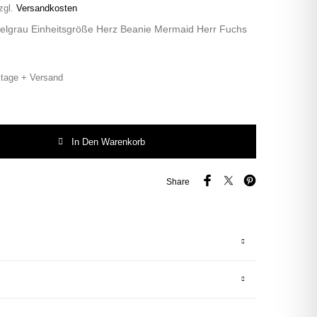
zgl.
Versandkosten
lgrau Einheitsgröße Herz Beanie Mermaid Herr Fuchs
tage + Versand
d Herr Fuchs Patch Beanie Meerjungfrau Menge
In Den Warenkorb
Share