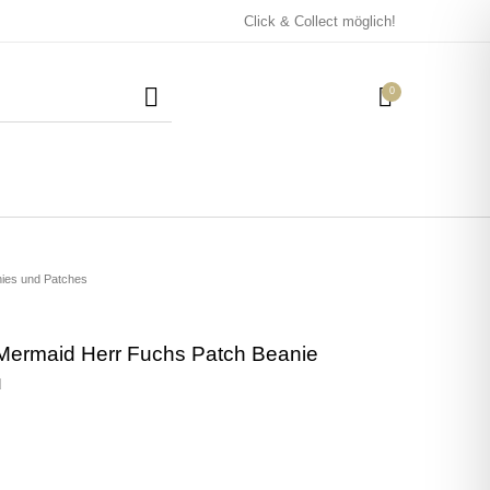
Click & Collect möglich!
0
Mützen / Beanies und
Kissen
Magneten
Patches
nies und Patches
Mermaid Herr Fuchs Patch Beanie
Tassen
u