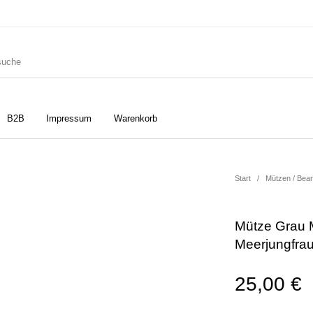
B2B
Impressum
Warenkorb
ler
Geschirrtücher
Gutscheine
Start
/
Mützen / Bea
Mütze Grau 
Strudia-Kampfkunst für den
Notizbücher
Taschen/Turnbeutel
Meerjungfra
Kopf
25,00
€