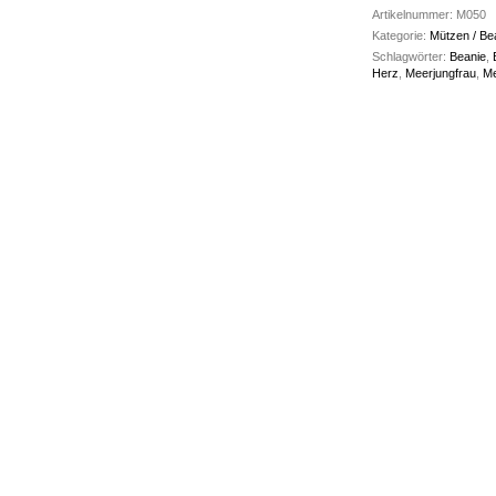
Artikelnummer:
M050
Kategorie:
Mützen / Be
Schlagwörter:
Beanie
,
Herz
,
Meerjungfrau
,
Me