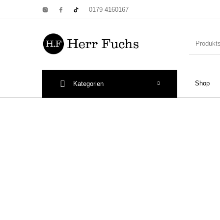
0179 4160167
Shop
Kategorien
New Products
On Sale!
Wandtel
Print: Poster&