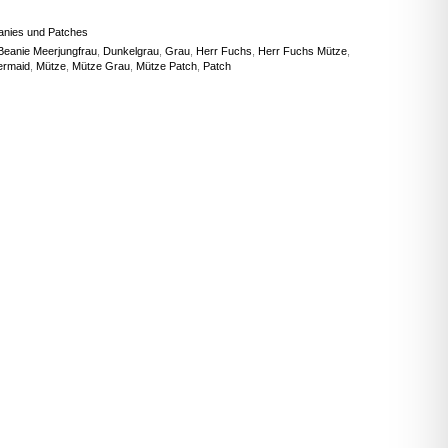
anies und Patches
Beanie Meerjungfrau
,
Dunkelgrau
,
Grau
,
Herr Fuchs
,
Herr Fuchs Mütze
,
rmaid
,
Mütze
,
Mütze Grau
,
Mütze Patch
,
Patch