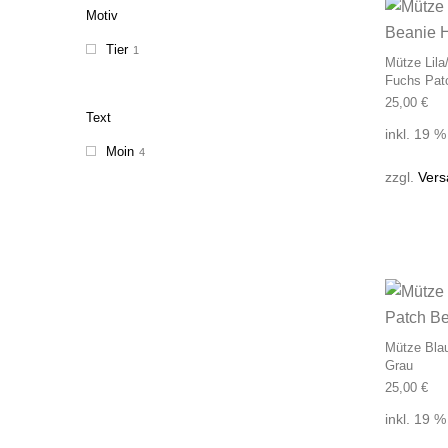
Motiv
Tier
1
Mütze Lil
Fuchs Pat
25,00
€
Text
inkl. 19 
Moin
4
zzgl.
Vers
Mütze Bla
Grau
25,00
€
inkl. 19 