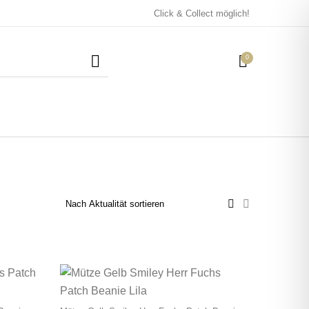
Click & Collect möglich!
0
Mützen / Beanies und
Kissen
Magneten
Patches
Tassen