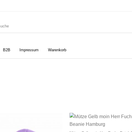
B2B
Impressum
Warenkorb
ler
Geschirrtücher
Gutscheine
Strudia-Kampfkunst für den
Notizbücher
Taschen/Turnbeutel
Kopf