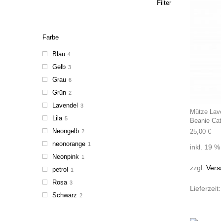
Filter
Farbe
Blau
4
Gelb
3
Grau
6
Grün
2
Lavendel
3
Mütze Lav
Lila
5
Beanie Ca
Neongelb
25,00
€
2
neonorange
1
inkl. 19 
Neonpink
1
zzgl.
Vers
petrol
1
Rosa
3
Lieferzeit
Schwarz
2