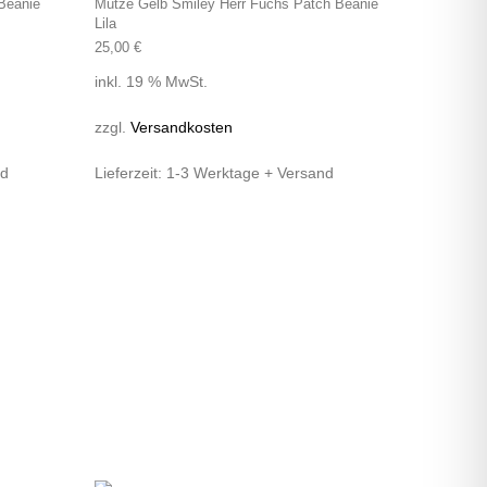
Beanie
Mütze Gelb Smiley Herr Fuchs Patch Beanie
Lila
25,00
€
inkl. 19 % MwSt.
zzgl.
Versandkosten
nd
Lieferzeit:
1-3 Werktage + Versand