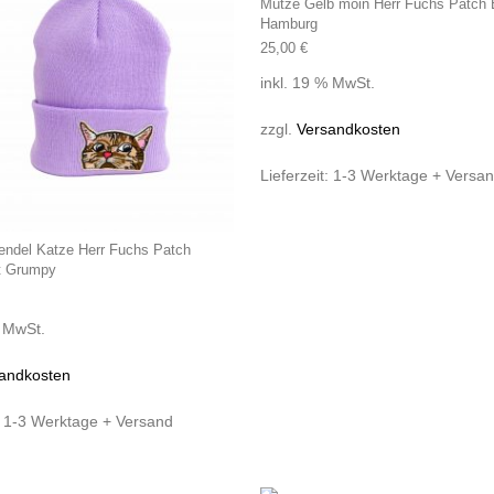
Mütze Gelb moin Herr Fuchs Patch 
Hamburg
25,00
€
inkl. 19 % MwSt.
zzgl.
Versandkosten
Lieferzeit:
1-3 Werktage + Versa
endel Katze Herr Fuchs Patch
t Grumpy
% MwSt.
andkosten
:
1-3 Werktage + Versand