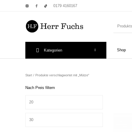
0179 4160167
Shop
Kategorien
New Products
On Sale!
Wandtel
Start
/
Produkte verschlagwortet mit „Mütze“
Nach Preis filtern
Min. Preis
Print: Poster&
Max. Preis