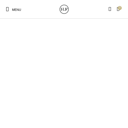
0
MENU
New Products
On Sale!
Wandteller
Geschirrtücher
Mützen / Beanies und
Gutscheine
Kissen
Magneten
Patches
Print:
Strudia-Kampfkunst
Taschen/Turnbeutel
Tassen
Poster&Notizbücher
für den Kopf