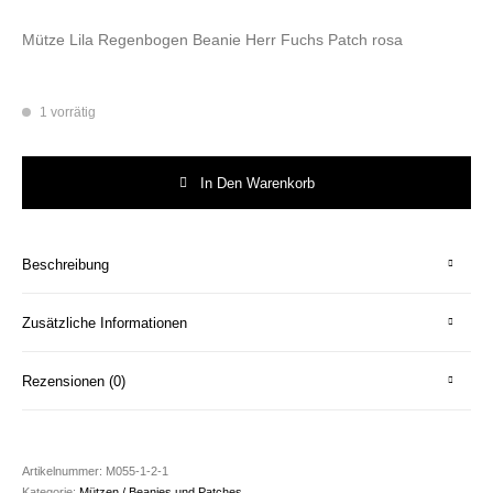
Mütze Lila Regenbogen Beanie Herr Fuchs Patch rosa
1 vorrätig
Mütze Lila/Magenta Regenbogen Beanie Herr Fuchs Patch rosa Menge
In Den Warenkorb
Beschreibung
Zusätzliche Informationen
Rezensionen (0)
Artikelnummer:
M055-1-2-1
Kategorie:
Mützen / Beanies und Patches