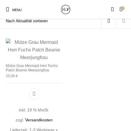
0
Start
/
Produkte verschlagwortet mit „Beanie Meerjungfrau“
MENU
New Products
On Sale!
Wandteller
Geschirrtücher
Mütze Grau Mermaid Herr Fuchs
Patch Beanie Meerjungfrau
25,00
€
Mützen / Beanies und
Gutscheine
Kissen
Magneten
Patches
Print:
Strudia-Kampfkunst
Taschen/Turnbeutel
Tassen
inkl. 19 % MwSt.
Poster&Notizbücher
für den Kopf
zzgl.
Versandkosten
Lieferzeit:
1-3 Werktage +