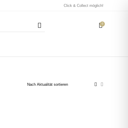
Click & Collect möglich!
0
Mützen / Beanies und
Kissen
Magneten
Patches
Tassen