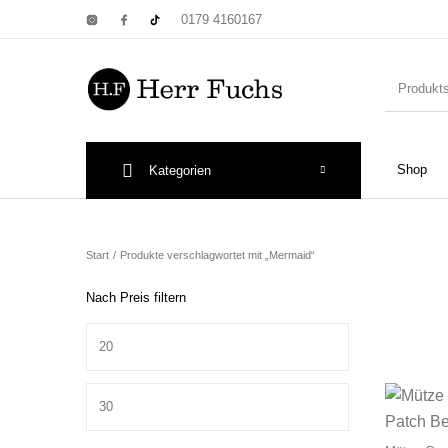
0179 4160167
Shop
Kategorien
New Products
On Sale!
Wandtel
Start
/
Produkte verschlagwortet mit „Mermaid“
Nach Preis filtern
Min. Preis
Print: Poster&
Max. Preis