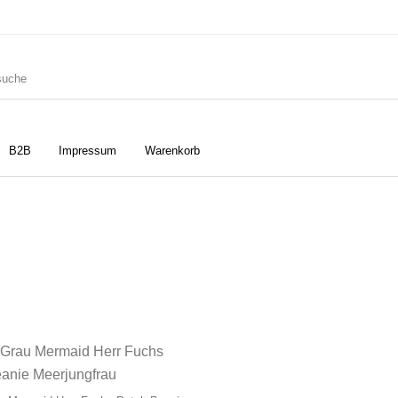
B2B
Impressum
Warenkorb
ler
Geschirrtücher
Gutscheine
Strudia-Kampfkunst für den
Notizbücher
Taschen/Turnbeutel
Kopf