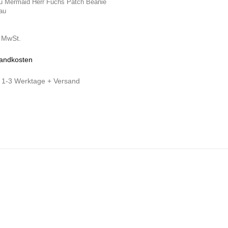
u Mermaid Herr Fuchs Patch Beanie
au
% MwSt.
andkosten
:
1-3 Werktage + Versand