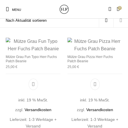
0
Start
/
Produkte verschlagwortet mit „Mütze Grau“
MENU
New Products
On Sale!
Wandteller
Geschirrtücher
Mütze Grau Fun Typo Herr Fuchs
Mütze Grau Pizza Herr Fuchs
Patch Beanie
Patch Beanie
25,00
€
25,00
€
Mützen / Beanies und
Gutscheine
Kissen
Magneten
Patches
inkl. 19 % MwSt.
inkl. 19 % MwSt.
Print:
Strudia-Kampfkunst
Taschen/Turnbeutel
Tassen
Poster&Notizbücher
für den Kopf
zzgl.
Versandkosten
zzgl.
Versandkosten
Lieferzeit:
1-3 Werktage +
Lieferzeit:
1-3 Werktage +
Versand
Versand