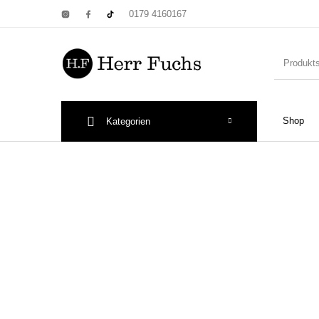
0179 4160167
Shop
Kategorien
New Products
On Sale!
Wandtel
Print: Poster&