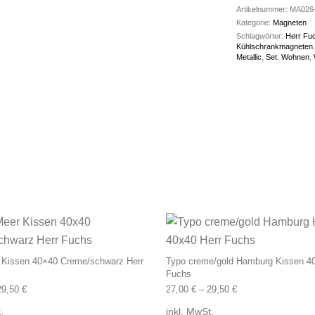
Artikelnummer:
MA026
Kategorie:
Magneten
Schlagwörter:
Herr Fu
Kühlschrankmagneten
Metallic
,
Set
,
Wohnen
,
Dieses Produkt weist mehrere Varianten
 Kissen 40×40 Creme/schwarz Herr
Typo creme/gold Hamburg Kissen 4
Fuchs
29,50
€
27,00
€
–
29,50
€
.
inkl. MwSt.