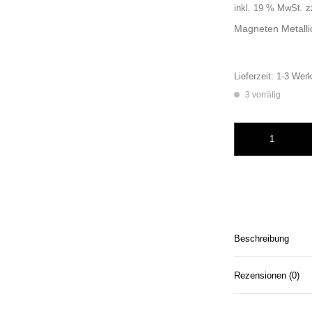
inkl. 19 % MwSt.
z
Magneten Metallic
Lieferzeit:
1-3 Werk
3 vorrätig
Lila Rosa Metallic
Beschreibung
Rezensionen (0)