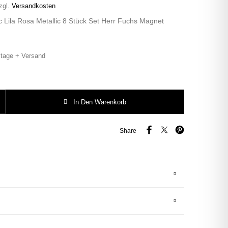
zgl.
Versandkosten
 Lila Rosa Metallic 8 Stück Set Herr Fuchs Magnet
tage + Versand
 Magneten Set 8 Stück Herr Fuchs Magnet Menge
In Den Warenkorb
Share