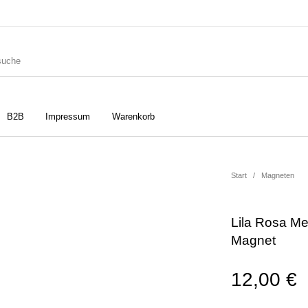
B2B
Impressum
Warenkorb
ler
Geschirrtücher
Gutscheine
Start
/
Magneten
Lila Rosa Me
Strudia-Kampfkunst für den
Notizbücher
Taschen/Turnbeutel
Magnet
Kopf
12,00
€