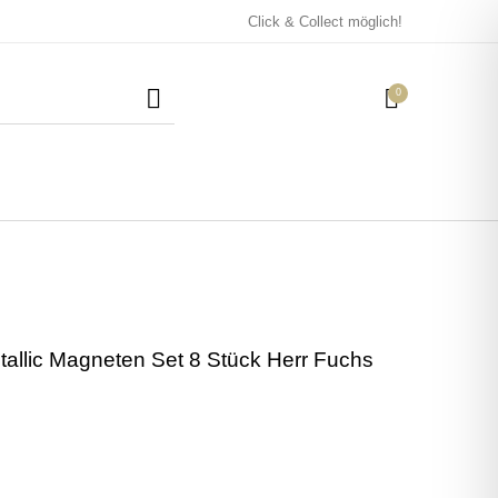
Click & Collect möglich!
0
Mützen / Beanies und
Kissen
Magneten
Patches
tallic Magneten Set 8 Stück Herr Fuchs
Tassen