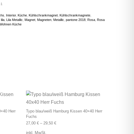
-1
chs
,
Interior
,
Küche
,
Kühlschrankmagnet
,
Kühlschrankmagnete
,
,
lila
,
Lila Metallic
,
Magnet
,
Magneten
,
Metallic
,
pantone 2018
,
Rosa
,
Rosa
Wohnen Küche
 auf. Die Optionen können auf der Produktseite gewählt werden
Dieses Produkt weist mehrere Varianten auf. Die Optionen k
Dieses Produkt wei
0×40 Herr
Typo blau/weiß Hamburg Kissen 40×40 Herr
Fuchs
27,00
€
–
29,50
€
inkl. MwSt.