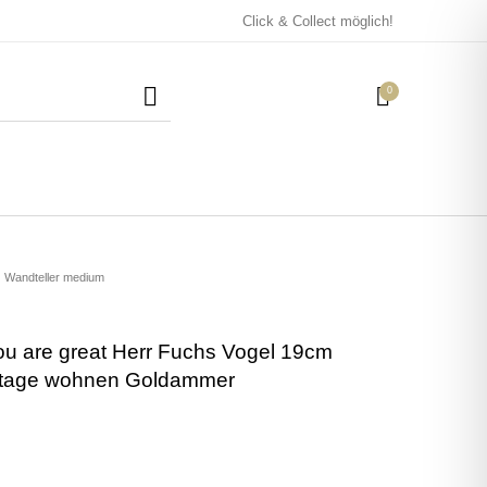
Click & Collect möglich!
0
Mützen / Beanies und
Kissen
Magneten
Patches
Wandteller medium
ou are great Herr Fuchs Vogel 19cm
Tassen
ntage wohnen Goldammer