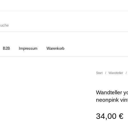
B2B
Impressum
Warenkorb
ler
Geschirrtücher
Gutscheine
Start
/
Wandteller
/
Wandteller y
Strudia-Kampfkunst für den
Notizbücher
Taschen/Turnbeutel
neonpink vi
Kopf
34,00
€