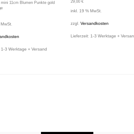
29,00
€
in mini 11cm Blumen Punkte gold
ge
inkl. 19 % MwSt.
zzgl.
Versandkosten
% MwSt.
Lieferzeit:
1-3 Werktage + Versa
andkosten
:
1-3 Werktage + Versand