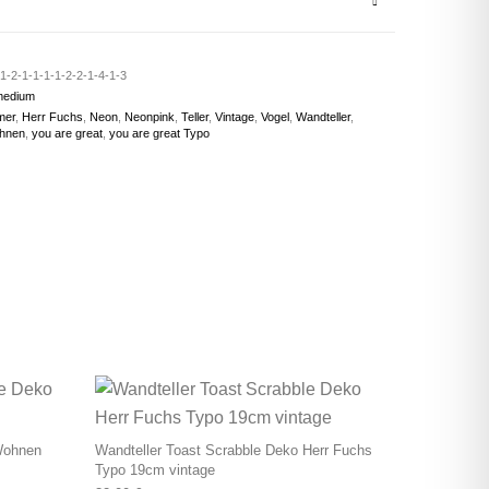
1-2-1-1-1-1-2-2-1-4-1-3
medium
mer
,
Herr Fuchs
,
Neon
,
Neonpink
,
Teller
,
Vintage
,
Vogel
,
Wandteller
,
hnen
,
you are great
,
you are great Typo
Wohnen
Wandteller Toast Scrabble Deko Herr Fuchs
Typo 19cm vintage