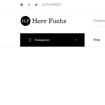
0179 4160167
Shop
Kategorien
New Products
On Sale!
Wandtel
Print: Poster&