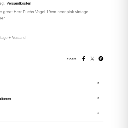
zgl.
Versandkosten
re great Herr Fuchs Vogel 19cm neonpink vintage
mer
tage + Versand
Share
ationen