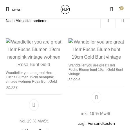
0
Start
/
Produkte verschlagwortet mit „you are great Typo“
MENU
New Products
On Sale!
Wandteller
Geschirrtücher
Wandteller you are great Herr
Fuchs Blume bunt 19cm Gold Bunt
Wandteller you are great Herr
vintage
Fuchs Blumen 19cm neonpink
Mützen / Beanies und
32,00
€
Gutscheine
Kissen
Magneten
vintage wohnen Rosa Bunt Gold
Patches
32,00
€
Print:
Strudia-Kampfkunst
Taschen/Turnbeutel
Tassen
Poster&Notizbücher
für den Kopf
inkl. 19 % MwSt.
inkl. 19 % MwSt.
zzgl.
Versandkosten