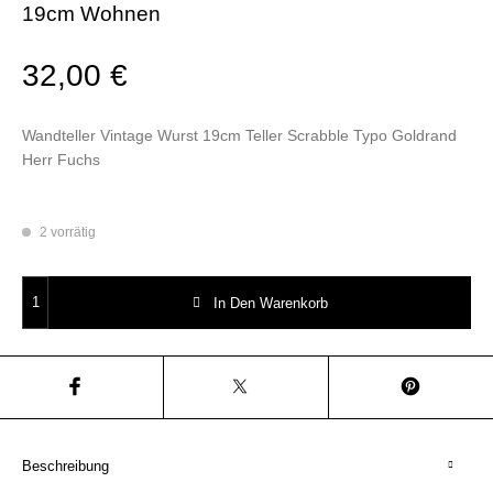
19cm Wohnen
32,00
€
Wandteller Vintage Wurst 19cm Teller Scrabble Typo Goldrand
Herr Fuchs
2 vorrätig
Wandteller Wurst Vintage Typo Herr Fuchs 19cm Wohnen Menge
In Den Warenkorb
Beschreibung