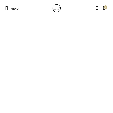
0
MENU
New Products
On Sale!
Wandteller
Geschirrtücher
Mützen / Beanies und
Gutscheine
Kissen
Magneten
Patches
Print:
Strudia-Kampfkunst
Taschen/Turnbeutel
Tassen
Poster&Notizbücher
für den Kopf