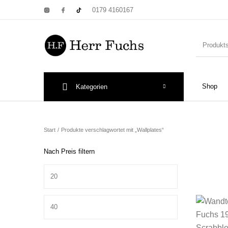
0179 4160167
Shop
Kategorien
New Products
On Sale!
Wandtel
Start
/
Produkte verschlagwortet mit „Wallplates“
Nach Preis filtern
Min. Preis
Print: Poster&
Max. Preis