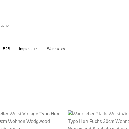
B2B
Impressum
Warenkorb
ler
Geschirrtücher
Gutscheine
Strudia-Kampfkunst für den
Notizbücher
Taschen/Turnbeutel
Kopf