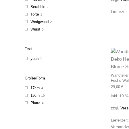
Scrabble
2
Lieferzeit
Torte
1
Wedgwood
2
Wurst
6
Text
yeah
7
Wandteller
Größe/Form
Fuchs Woh
29,00
€
17cm
4
19cm
inkl. 19 
10
Platte
4
zzgl.
Vers
Lieferzeit
Versandze