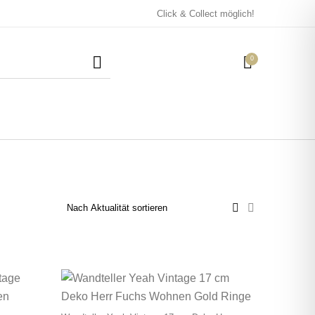
Click & Collect möglich!
0
Mützen / Beanies und
Kissen
Magneten
Patches
Tassen