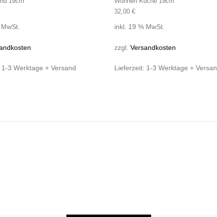
and 19cm
Wohnen Küche 19cm
32,00
€
% MwSt.
inkl. 19 % MwSt.
andkosten
zzgl.
Versandkosten
:
1-3 Werktage + Versand
Lieferzeit:
1-3 Werktage + Versa