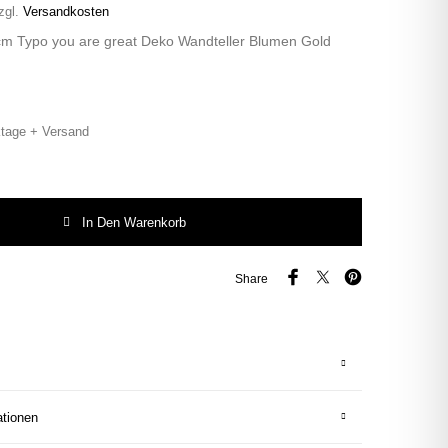
zgl.
Versandkosten
8cm Typo you are great Deko Wandteller Blumen Gold
tage + Versand
ou are great Herr Fuchs Blumen 18cm Gold Menge
In Den Warenkorb
Share
ationen