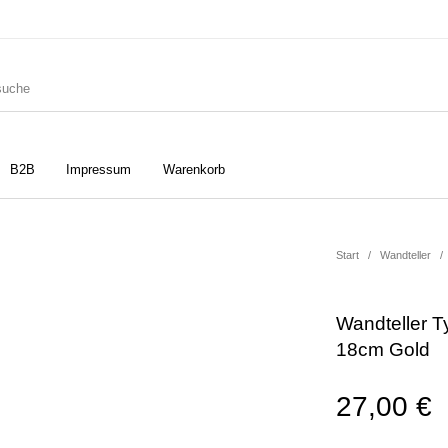
B2B
Impressum
Warenkorb
ler
Geschirrtücher
Gutscheine
Start
/
Wandteller
/
Wandteller T
Strudia-Kampfkunst für den
Notizbücher
Taschen/Turnbeutel
18cm Gold
Kopf
27,00
€