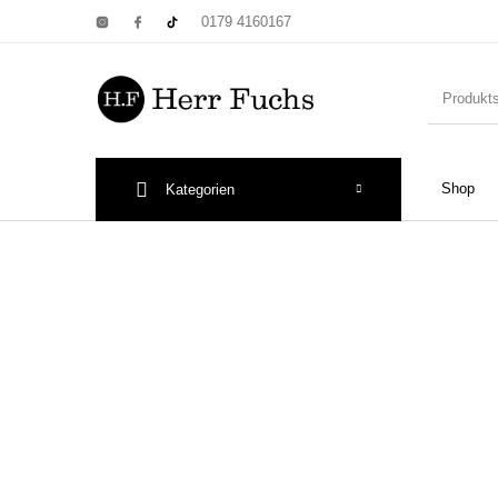
0179 4160167
Shop
Kategorien
New Products
On Sale!
Wandtel
Print: Poster&