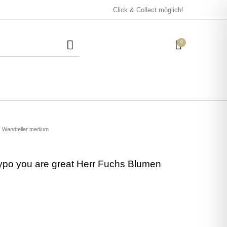
Click & Collect möglich!
0
Mützen / Beanies und
Kissen
Magneten
Patches
Wandteller medium
ypo you are great Herr Fuchs Blumen
Tassen