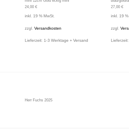
mini 12cm Gold eckig mini
blau/goldr
24,00
€
27,00
€
inkl. 19 % MwSt.
inkl. 19 
zzgl.
Versandkosten
zzgl.
Vers
Lieferzeit:
1-3 Werktage + Versand
Lieferzeit
Herr Fuchs 2025