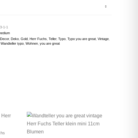
3-1-1
medium
Decor
,
Deko
,
Gold
,
Herr Fuchs
,
Teller
,
Typo
,
Typo you are great
,
Vintage
,
,
Wandteller typo
,
Wohnen
,
you are great
chs