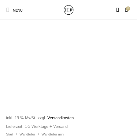
0
MENU
New Products
On Sale!
Wandteller
Geschirrtücher
Mützen / Beanies und
Gutscheine
Kissen
Magneten
Patches
Print:
Strudia-Kampfkunst
Taschen/Turnbeutel
Tassen
Poster&Notizbücher
für den Kopf
inkl. 19 % MwSt.
zzgl.
Versandkosten
Lieferzeit:
1-3 Werktage + Versand
Start
/
Wandteller
/
Wandteller mini