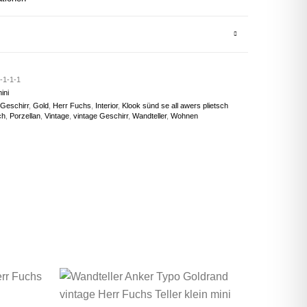
-1-1-1
ini
Geschirr
,
Gold
,
Herr Fuchs
,
Interior
,
Klook sünd se all awers plietsch
ch
,
Porzellan
,
Vintage
,
vintage Geschirr
,
Wandteller
,
Wohnen