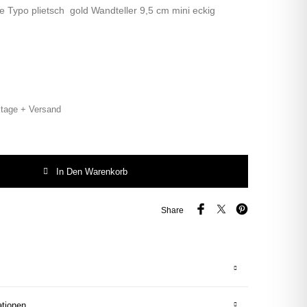
e Typo plietsch gold Wandteller 9,5 cm mini eckig
tage + Versand
h Herr Fuchs gold mini eckig Blumen Menge
In Den Warenkorb
Share
ationen