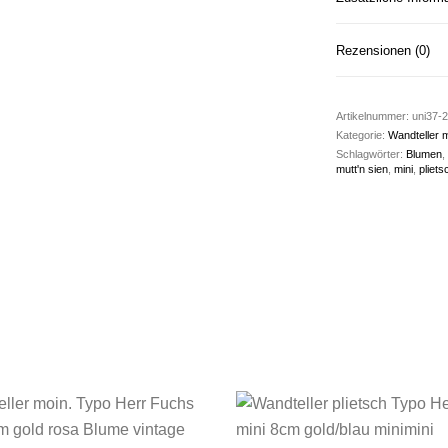
Rezensionen (0)
Artikelnummer:
uni37-2
Kategorie:
Wandteller m
Schlagwörter:
Blumen
,
mutt'n sien
,
mini
,
pliets