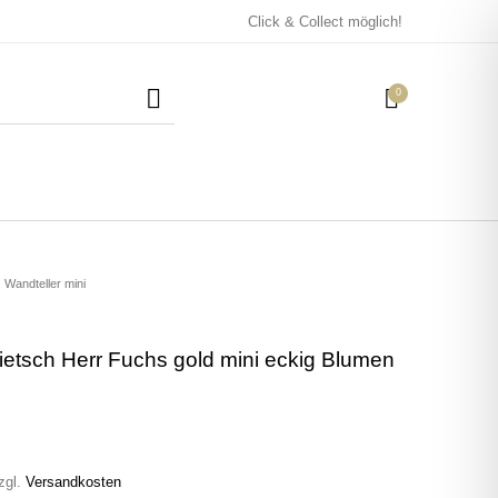
Click & Collect möglich!
0
Mützen / Beanies und
Kissen
Magneten
Patches
Wandteller mini
lietsch Herr Fuchs gold mini eckig Blumen
Tassen
zgl.
Versandkosten