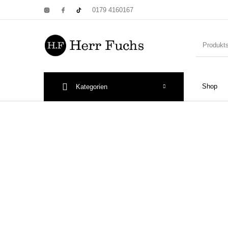
0179 4160167
Shop
Kategorien
New Products
On Sale!
Wandtel
Print: Poster&