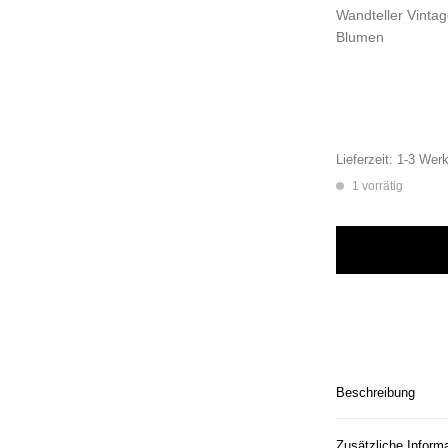
Wandteller Vintag
Blumen
Lieferzeit:
1-3 Werk
1 vorrätig
Wandteller plietsc
Beschreibung
Zusätzliche Inform