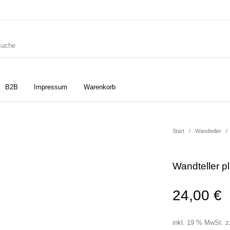
B2B
Impressum
Warenkorb
ler
Geschirrtücher
Gutscheine
Start
/
Wandteller
/
Wandteller p
Strudia-Kampfkunst für den
Notizbücher
Taschen/Turnbeutel
Kopf
24,00
€
inkl. 19 % MwSt.
z