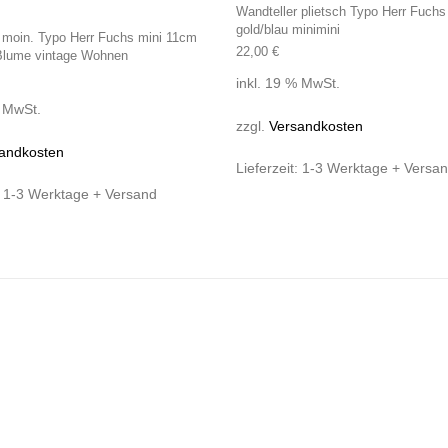
Wandteller plietsch Typo Herr Fuch
gold/blau minimini
 moin. Typo Herr Fuchs mini 11cm
22,00
€
 Blume vintage Wohnen
inkl. 19 % MwSt.
% MwSt.
zzgl.
Versandkosten
andkosten
Lieferzeit:
1-3 Werktage + Versa
:
1-3 Werktage + Versand