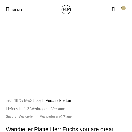
0
MENU
New Products
On Sale!
Wandteller
Geschirrtücher
Mützen / Beanies und
Gutscheine
Kissen
Magneten
Patches
inkl. 19 % MwSt.
zzgl.
Versandkosten
Print:
Strudia-Kampfkunst
Taschen/Turnbeutel
Tassen
Lieferzeit:
1-3 Werktage + Versand
Poster&Notizbücher
für den Kopf
Start
/
Wandteller
/
Wandteller groß/Platte
Wandteller Platte Herr Fuchs you are great