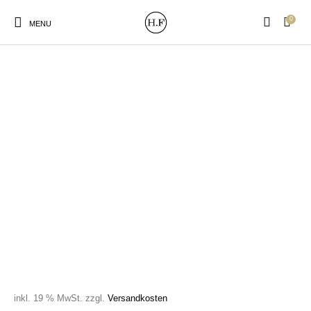
0
MENU
New Products
On Sale!
Wandteller
Geschirrtücher
Mützen / Beanies und
Gutscheine
Kissen
Magneten
Patches
Print:
Strudia-Kampfkunst
Taschen/Turnbeutel
Tassen
Poster&Notizbücher
für den Kopf
inkl. 19 % MwSt.
zzgl.
Versandkosten