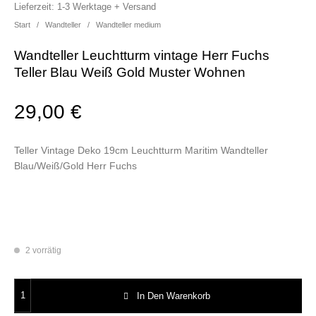
Lieferzeit:
1-3 Werktage + Versand
Start
/
Wandteller
/
Wandteller medium
Wandteller Leuchtturm vintage Herr Fuchs
Teller Blau Weiß Gold Muster Wohnen
29,00
€
Teller Vintage Deko 19cm Leuchtturm Maritim Wandteller
Blau/Weiß/Gold Herr Fuchs
2 vorrätig
Wandteller Leuchtturm vintage Herr Fuchs Teller Blau Weiß Gold Muste
In Den Warenkorb