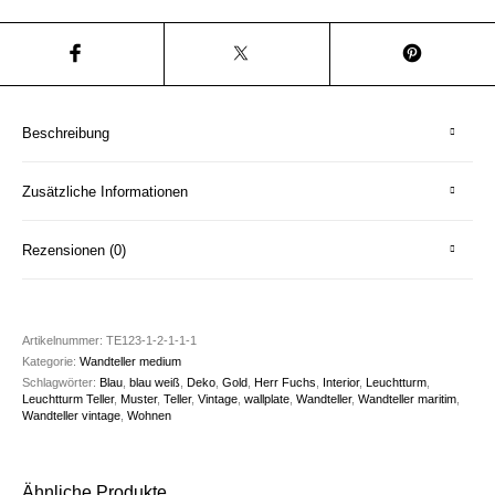
Beschreibung
Zusätzliche Informationen
Rezensionen (0)
Artikelnummer:
TE123-1-2-1-1-1
Kategorie:
Wandteller medium
Schlagwörter:
Blau
,
blau weiß
,
Deko
,
Gold
,
Herr Fuchs
,
Interior
,
Leuchtturm
,
Leuchtturm Teller
,
Muster
,
Teller
,
Vintage
,
wallplate
,
Wandteller
,
Wandteller maritim
,
Wandteller vintage
,
Wohnen
Ähnliche Produkte