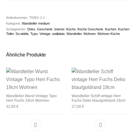
Artikelnummer:
TE001-1-1
Kategorie:
Wandteller medium
Schlagwörter:
Deko
,
Geschenk
,
Interior
,
Küche
,
Küche Geschenk
,
Kuchen
,
Kuchen
Teller
,
Scrabble
,
Typo
,
Vintage
,
wallplate
,
Wandteller
,
Wohnen
,
Wohnen Küche
Ähnliche Produkte
Wandteller Wurst Vintage Typo
Wandteller Schiff vintage Herr
Herr Fuchs 19cm Wohnen
Fuchs Deko blau/goldrand 19cm
32,00
€
27,00
€