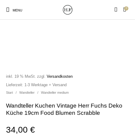
0
MENU
New Products
On Sale!
Wandteller
Geschirrtücher
inkl. 19 % MwSt.
zzgl.
Versandkosten
Mützen / Beanies und
Gutscheine
Kissen
Magneten
Lieferzeit:
1-3 Werktage + Versand
Patches
Start
/
Wandteller
/
Wandteller medium
Wandteller Kuchen Vintage Herr Fuchs Deko
Print:
Strudia-Kampfkunst
Taschen/Turnbeutel
Tassen
Küche 19cm Food Blumen Scrabble
Poster&Notizbücher
für den Kopf
34,00
€