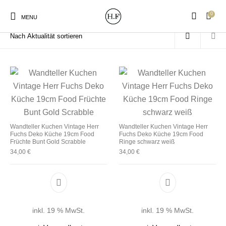
0
Start
/
Produkte verschlagwortet mit „Küche Geschenk“
MENU
New Products
On Sale!
Wandteller
Geschirrtücher
Wandteller Kuchen Vintage Herr
Wandteller Kuchen Vintage Herr
Fuchs Deko Küche 19cm Food
Fuchs Deko Küche 19cm Food
Mützen / Beanies und
Gutscheine
Kissen
Magneten
Früchte Bunt Gold Scrabble
Ringe schwarz weiß
Patches
34,00
€
34,00
€
Print:
Strudia-Kampfkunst
Taschen/Turnbeutel
Tassen
Poster&Notizbücher
für den Kopf
inkl. 19 % MwSt.
inkl. 19 % MwSt.