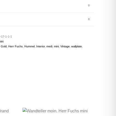
-17-1-1-1
ini
,
Gold
,
Herr Fuchs
,
Hummel
,
Interior
,
medi
,
mini
,
Vintage
,
wallplate
,