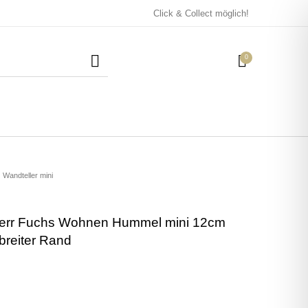
Click & Collect möglich!
0
Mützen / Beanies und
Kissen
Magneten
Patches
Wandteller mini
Herr Fuchs Wohnen Hummel mini 12cm
Tassen
breiter Rand