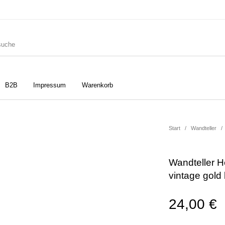
B2B
Impressum
Warenkorb
ler
Geschirrtücher
Gutscheine
Start
/
Wandteller
/
Wandteller 
Strudia-Kampfkunst für den
Notizbücher
Taschen/Turnbeutel
vintage gold 
Kopf
24,00
€