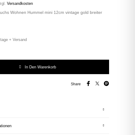
zgl.
Versandkosten
Fuchs Wohnen Hummel mini 12cm vintage gold breiter
tage + Versand
uchs Wohnen Hummel mini 12cm vintage gold breiter Rand Menge
In Den Warenkorb
Share
ationen