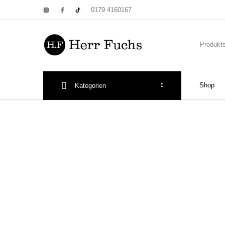
0179 4160167
Shop
Kategorien
New Products
On Sale!
Wandtel
Print: Poster&