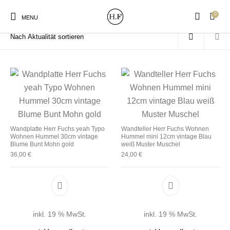
0
Start
/
Produkte verschlagwortet mit „Frühling“
MENU
New Products
On Sale!
Wandteller
Geschirrtücher
Wandplatte Herr Fuchs yeah Typo
Wandteller Herr Fuchs Wohnen
Wohnen Hummel 30cm vintage
Hummel mini 12cm vintage Blau
Mützen / Beanies und
Gutscheine
Kissen
Magneten
Blume Bunt Mohn gold
weiß Muster Muschel
Patches
36,00
€
24,00
€
Print:
Strudia-Kampfkunst
Taschen/Turnbeutel
Tassen
Poster&Notizbücher
für den Kopf
inkl. 19 % MwSt.
inkl. 19 % MwSt.