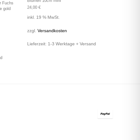
Blumen 10cm mini
rr Fuchs
24,00
€
e gold
inkl. 19 % MwSt.
zzgl.
Versandkosten
Lieferzeit:
1-3 Werktage + Versand
nd