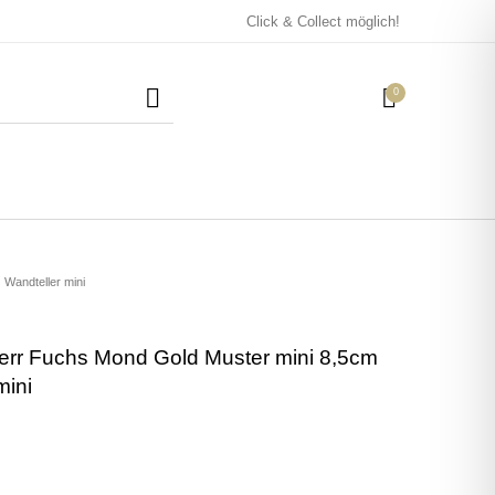
Click & Collect möglich!
0
Mützen / Beanies und
Kissen
Magneten
Patches
Wandteller mini
err Fuchs Mond Gold Muster mini 8,5cm
Tassen
mini