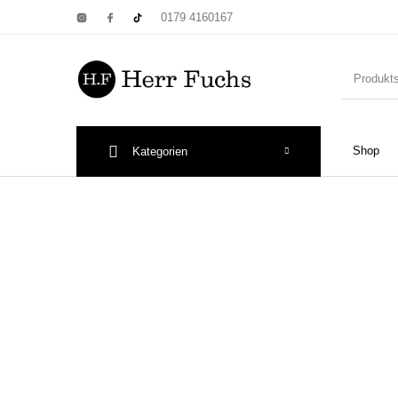
0179 4160167
Shop
Kategorien
New Products
On Sale!
Wandtel
Print: Poster&