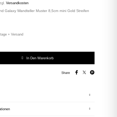
zgl.
Versandkosten
nd Galaxy Wandteller Muster 8,5cm mini Gold Streifen
tage + Versand
chs Mond Gold Muster mini 8,5cm Streifen minimini Menge
In Den Warenkorb
Share
ationen