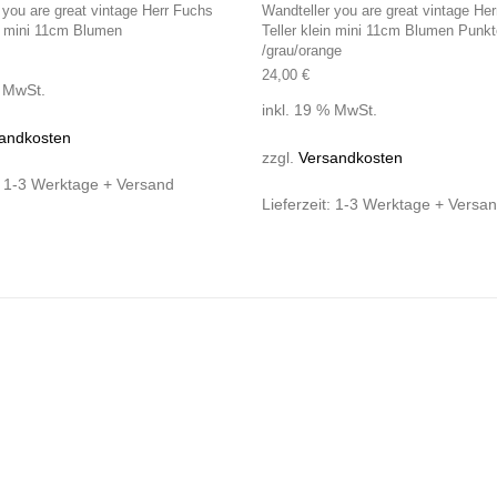
 you are great vintage Herr Fuchs
Wandteller you are great vintage He
in mini 11cm Blumen
Teller klein mini 11cm Blumen Punkt
/grau/orange
24,00
€
% MwSt.
inkl. 19 % MwSt.
andkosten
zzgl.
Versandkosten
:
1-3 Werktage + Versand
Lieferzeit:
1-3 Werktage + Versa