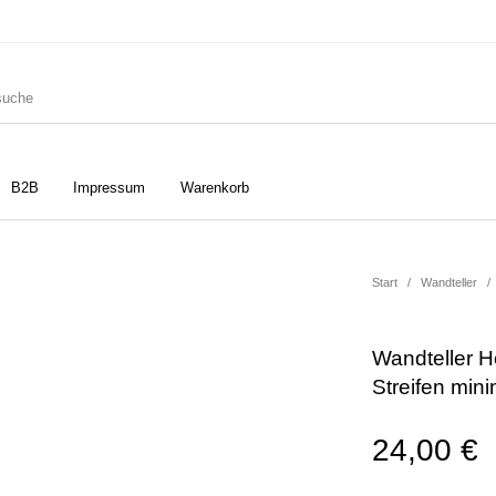
B2B
Impressum
Warenkorb
ler
Geschirrtücher
Gutscheine
Start
/
Wandteller
/
Wandteller H
Strudia-Kampfkunst für den
Notizbücher
Taschen/Turnbeutel
Streifen mini
Kopf
24,00
€