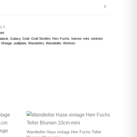
1-3
ini
alaxie
,
Galaxy
,
Gold
,
Gold Streifen
,
Herr Fuchs
,
Interior
,
mini
,
minimini
,
,
Vintage
,
wallplate
,
Wanddeko
,
Wandteller
,
Wohnen
Wandteller Hase vintage Herr Fuchs Teller