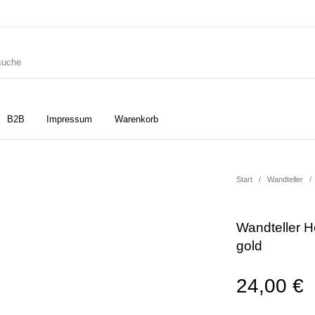
B2B
Impressum
Warenkorb
ler
Geschirrtücher
Gutscheine
Start
/
Wandteller
/
Wandteller H
Strudia-Kampfkunst für den
Notizbücher
Taschen/Turnbeutel
gold
Kopf
24,00
€