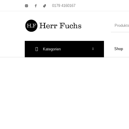
0179 4160167
Shop
Kategorien
New Products
On Sale!
Wandtel
Print: Poster&