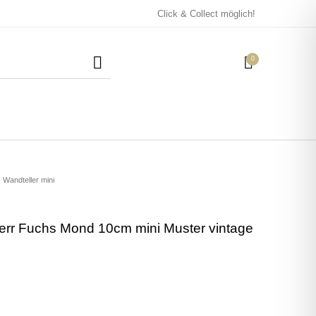
Click & Collect möglich!
0
Mützen / Beanies und
Kissen
Magneten
Patches
Wandteller mini
err Fuchs Mond 10cm mini Muster vintage
Tassen