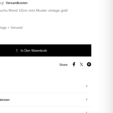
zgl.
Versandkosten
Fuchs Mond 10cm mini Muster vintage gold
tage + Versand
chs Mond 10cm mini Muster vintage gold Menge
In Den Warenkorb
Share
ationen