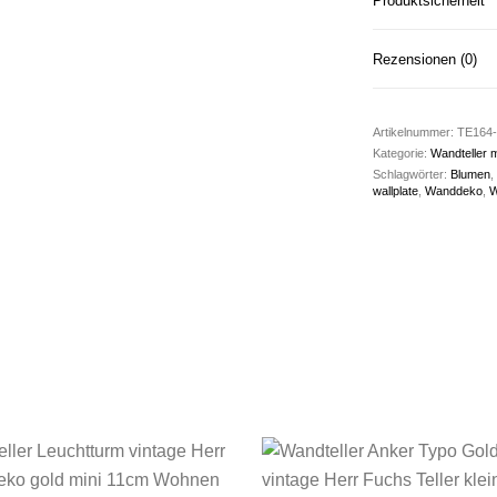
Produktsicherheit
Rezensionen (0)
Artikelnummer:
TE164-
Kategorie:
Wandteller m
Schlagwörter:
Blumen
,
wallplate
,
Wanddeko
,
W