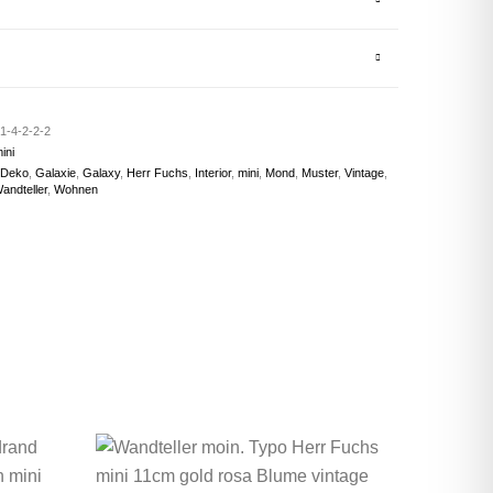
1-4-2-2-2
ini
Deko
,
Galaxie
,
Galaxy
,
Herr Fuchs
,
Interior
,
mini
,
Mond
,
Muster
,
Vintage
,
andteller
,
Wohnen