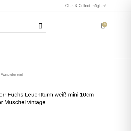
Click & Collect möglich!
0
Mützen / Beanies und
Kissen
Magneten
Patches
Wandteller mini
err Fuchs Leuchtturm weiß mini 10cm
Tassen
 Muschel vintage