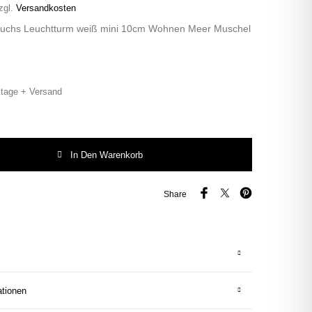
zgl.
Versandkosten
 Fuchs Leuchtturm weiß mini 10cm Wohnen Meer Muschel
tage + Versand
uchs Leuchtturm weiß mini 10cm Wohnen Meer Muschel vintage Menge
In Den Warenkorb
Share
ationen