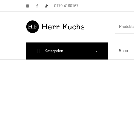
0179 4160167
Shop
Kategorien
New Products
On Sale!
Wandtel
Print: Poster&