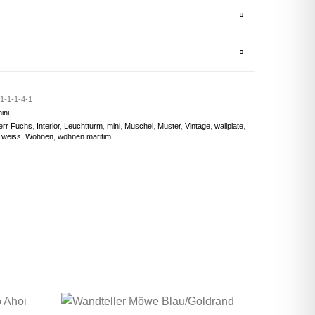
1-1-1-4-1
ini
err Fuchs
,
Interior
,
Leuchtturm
,
mini
,
Muschel
,
Muster
,
Vintage
,
wallplate
,
,
weiss
,
Wohnen
,
wohnen maritim