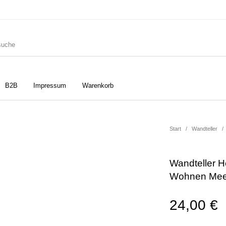
B2B
Impressum
Warenkorb
ler
Geschirrtücher
Gutscheine
Start
/
Wandteller
/
Wandteller H
Strudia-Kampfkunst für den
Notizbücher
Taschen/Turnbeutel
Wohnen Meer
Kopf
24,00
€