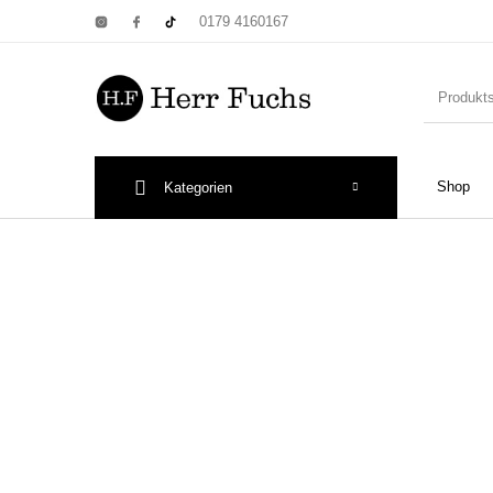
0179 4160167
Shop
Kategorien
New Products
On Sale!
Wandtel
Print: Poster&