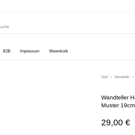
B2B
Impressum
Warenkorb
ler
Geschirrtücher
Gutscheine
Start
/
Wandteller
/
Wandteller H
Strudia-Kampfkunst für den
Notizbücher
Taschen/Turnbeutel
Muster 19cm
Kopf
29,00
€