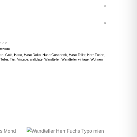
1-12
medium
ko
,
Gold
,
Hase
,
Hase Deko
,
Hase Geschenk
,
Hase Teller
,
Herr Fuchs
,
,
Teller
,
Tier
,
Vintage
,
wallplate
,
Wandteller
,
Wandteller vintage
,
Wohnen