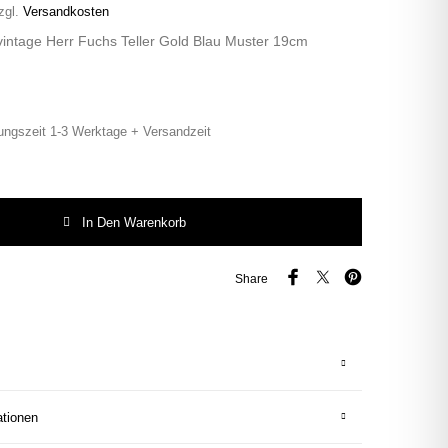
zgl.
Versandkosten
vintage Herr Fuchs Teller Gold Blau Muster 19cm
ungszeit 1-3 Werktage + Versandzeit
ntage Herr Fuchs Teller Gold Blau Muster 19cm Wohnen Tier Menge
In Den Warenkorb
Share
ationen