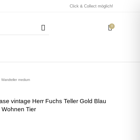
Click & Collect möglich!
0
Mützen / Beanies und
Kissen
Magneten
Patches
Wandteller medium
ase vintage Herr Fuchs Teller Gold Blau
Tassen
 Wohnen Tier