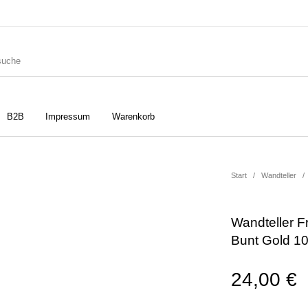
B2B
Impressum
Warenkorb
ler
Geschirrtücher
Gutscheine
Start
/
Wandteller
/
Wandteller F
Strudia-Kampfkunst für den
Notizbücher
Taschen/Turnbeutel
Bunt Gold 
Kopf
24,00
€