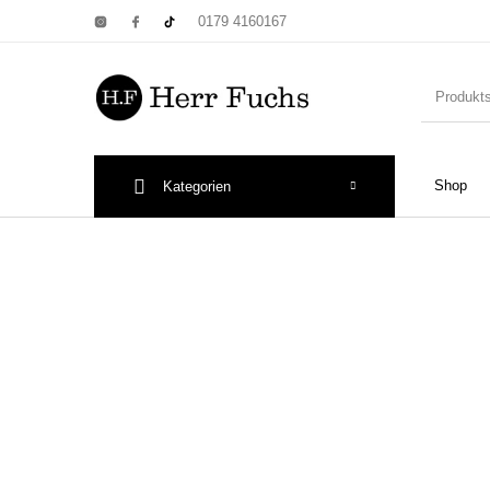
0179 4160167
Shop
Kategorien
New Products
On Sale!
Wandtel
Print: Poster&