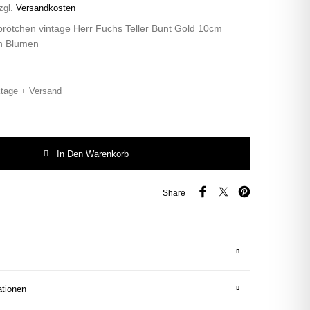
zgl.
Versandkosten
brötchen vintage Herr Fuchs Teller Bunt Gold 10cm
 Blumen
tage + Versand
rötchen vintage Herr Fuchs Teller Bunt Gold 10cm Hamburg Wohnen Blumen 
In Den Warenkorb
Share
ationen