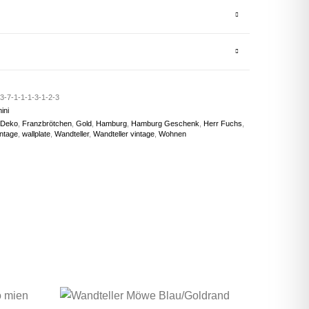
3-7-1-1-1-3-1-2-3
ini
Deko
,
Franzbrötchen
,
Gold
,
Hamburg
,
Hamburg Geschenk
,
Herr Fuchs
,
ntage
,
wallplate
,
Wandteller
,
Wandteller vintage
,
Wohnen