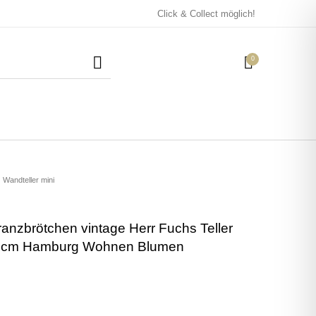
Click & Collect möglich!
0
Mützen / Beanies und
Kissen
Magneten
Patches
Wandteller mini
ranzbrötchen vintage Herr Fuchs Teller
Tassen
10cm Hamburg Wohnen Blumen