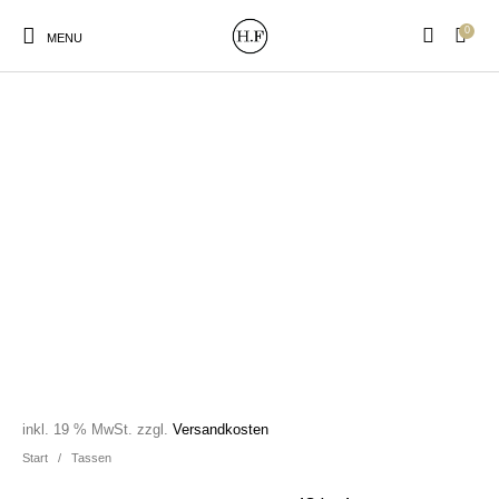
0
MENU
New Products
On Sale!
Wandteller
Geschirrtücher
Mützen / Beanies und
Gutscheine
Kissen
Magneten
Patches
Print:
Strudia-Kampfkunst
Taschen/Turnbeutel
Tassen
Poster&Notizbücher
für den Kopf
inkl. 19 % MwSt.
zzgl.
Versandkosten
Start
/
Tassen