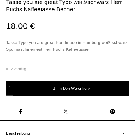
Tasse you are great Typo weiß/schwarz Herr
Fuchs Kaffeetasse Becher
18,00
€
Tasse Typo you are great Handmade in Hamburg weiß schwarz
Spülmaschinenfest Herr Fuchs Kaffeetasse
2 vorrätig
Tasse you are great Typo weiß/schwarz Herr Fuchs Kaffeetasse Becher 
In Den Warenkorb
Beschreibung