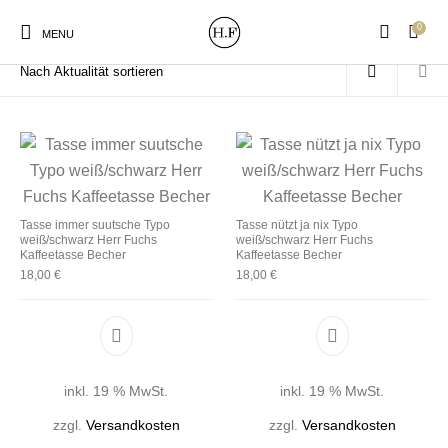
0
Start
/
Produkte verschlagwortet mit „Becher“
MENU
New Products
On Sale!
Wandteller
Geschirrtücher
Tasse immer suutsche Typo
Tasse nützt ja nix Typo
weiß/schwarz Herr Fuchs
weiß/schwarz Herr Fuchs
Kaffeetasse Becher
Kaffeetasse Becher
Mützen / Beanies und
18,00
€
18,00
€
Gutscheine
Kissen
Magneten
Patches
Print:
Strudia-Kampfkunst
Taschen/Turnbeutel
Tassen
Poster&Notizbücher
für den Kopf
inkl. 19 % MwSt.
inkl. 19 % MwSt.
zzgl.
Versandkosten
zzgl.
Versandkosten