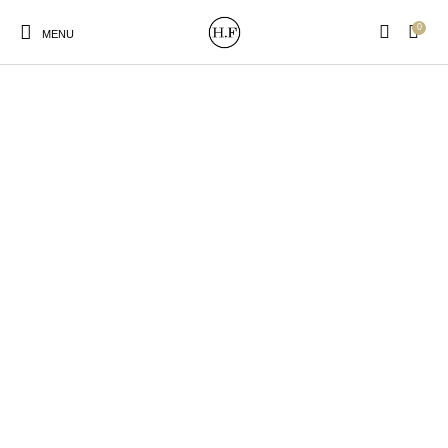
0
MENU
New Products
On Sale!
Wandteller
Geschirrtücher
Mützen / Beanies und
Gutscheine
Kissen
Magneten
Patches
Print:
Strudia-Kampfkunst
Taschen/Turnbeutel
Tassen
Poster&Notizbücher
für den Kopf