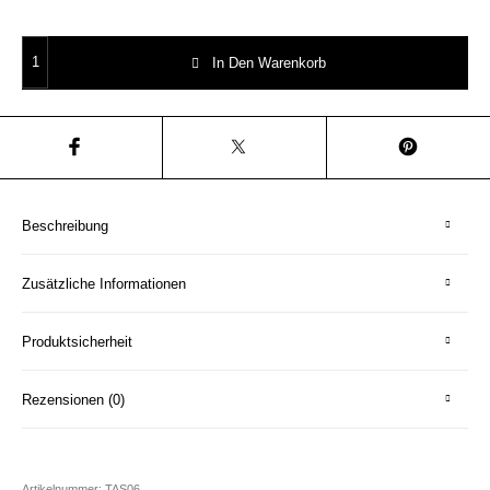
Tasse Meer Typo weiß/schwarz Herr Fuchs Kaffeetasse Becher Menge
In Den Warenkorb
Beschreibung
Zusätzliche Informationen
Produktsicherheit
Rezensionen (0)
Artikelnummer:
TAS06