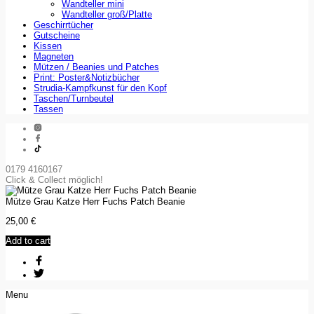
Wandteller mini
Wandteller groß/Platte
Geschirrtücher
Gutscheine
Kissen
Magneten
Mützen / Beanies und Patches
Print: Poster&Notizbücher
Strudia-Kampfkunst für den Kopf
Taschen/Turnbeutel
Tassen
0179 4160167
Click & Collect möglich!
Mütze Grau Katze Herr Fuchs Patch Beanie
25,00
€
Add to cart
Menu