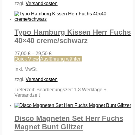
zzgl.
Versandkosten
Typo Hamburg Kissen Herr Fuchs
40×40 creme/schwarz
27,00
€
–
29,50
€
Dieses
Quick View
Ausführung wählen
Produkt
inkl. MwSt.
weist
mehrere
zzgl.
Versandkosten
Varianten
auf.
Lieferzeit:
Bearbeitungszeit 1-3 Werktage +
Die
Versandzeit
Optionen
können
auf
der
Disco Magneten Set Herr Fuchs
Produktseite
gewählt
Magnet Bunt Glitzer
werden