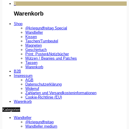
0
Warenkorb
Shop
@kriegundfreitag Special
Wandteller
Kissen
Taschen/Turnbeutel
Magneten
Geschirrtuch
Print: Poster&Notizbücher
Mützen / Beanies und Patches
Tassen
Warenkorb
B2B
Impressum
AGB
Datenschutzerklärung
Widerruf
Zahlarten und Versandkosteninformationen
Cookie-Richtlinie (EU)
Warenkorb
Kategorien
Wandteller
@kriegundfreitag
Wandteller medium