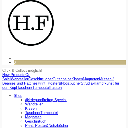
0
Click & Collect möglich!
New Products
On
Sale!
Wandteller
Geschirrtücher
Gutscheine
Kissen
Magneten
Mützen /
Beanies und Patches
Print: Poster&Notizbücher
Strudia-Kampfkunst für
den Kopf
Taschen/Turnbeutel
Tassen
Shop
@kriegundfreitag Special
Wandteller
Kissen
Taschen/Turnbeutel
Magneten
Geschirrtuch
Print: Poster&Notizbücher