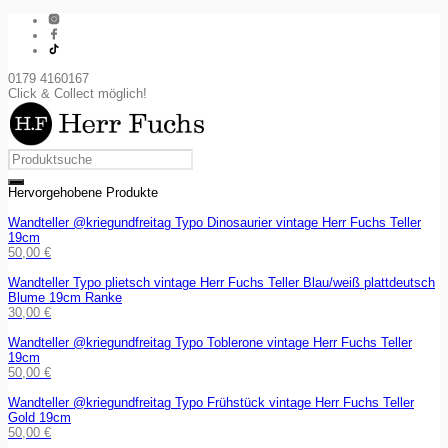
0179 4160167
Click & Collect möglich!
Hervorgehobene Produkte
Wandteller @kriegundfreitag Typo Dinosaurier vintage Herr Fuchs Teller
19cm
50,00
€
Wandteller Typo plietsch vintage Herr Fuchs Teller Blau/weiß plattdeutsch
Blume 19cm Ranke
30,00
€
Wandteller @kriegundfreitag Typo Toblerone vintage Herr Fuchs Teller
19cm
50,00
€
Wandteller @kriegundfreitag Typo Frühstück vintage Herr Fuchs Teller
Gold 19cm
50,00
€