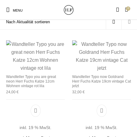
0
Start
/
Produkte verschlagwortet mit „Katze“
MENU
New Products
On Sale!
Wandteller
Geschirrtücher
Wandteller Typo you are great
Wandteller Typo now Goldrand
neon Herr Fuchs Katze 12cm
Herr Fuchs Katze 19cm vintage Cat
Mützen / Beanies und
Gutscheine
Kissen
Magneten
Wohnen vintage rot lila
jetzt
Patches
24,00
€
32,00
€
Print:
Strudia-Kampfkunst
Taschen/Turnbeutel
Tassen
Poster&Notizbücher
für den Kopf
inkl. 19 % MwSt.
inkl. 19 % MwSt.